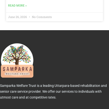
READ MORE »
June 26, 2026
No Comments
Samparka Welfare Trust is a leading Uttarpara-based rehabilitation and
senior care service provider. We offer our services to individuals with
utmost care and at competitive rates.