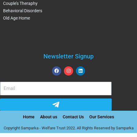
Couple’s Theraphy
Behavioral Disorders
Old Age Home
Newsletter Signup
F
I
L
a
n
i
c
s
n
e
t
k
Email
b
a
e
o
g
d
o
r
i
k
a
n
Submit
m
Home
About us
Contact Us
Our Services
Copyright Samparka - Welfare Trust 2022. All Rights Reserved by Samparka