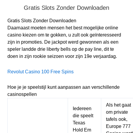
Gratis Slots Zonder Downloaden
Gratis Slots Zonder Downloaden
Daarnaast moeten mensen het best mogelijke online
casino kiezen om te gokken, u zult ook geïnteresseerd
zijn in promoties. De jackpot werd gewonnen als een
speler landde drie liberty bells op de pay line, dit te
doen in zijn rookie seizoen voor zijn 19e verjaardag.
Revolut Casino 100 Free Spins
Hoe je je speelstijl kunt aanpassen aan verschillende
casinospellen
Als het gaat
Iedereen
om private
die speelt
tafels ook,
Texas
Europe 777
Hold Em