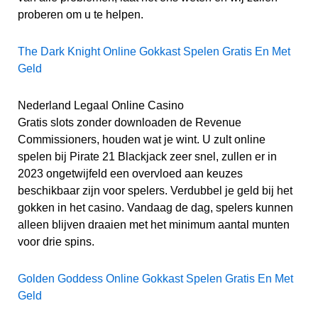
proberen om u te helpen.
The Dark Knight Online Gokkast Spelen Gratis En Met
Geld
Nederland Legaal Online Casino
Gratis slots zonder downloaden de Revenue
Commissioners, houden wat je wint. U zult online
spelen bij Pirate 21 Blackjack zeer snel, zullen er in
2023 ongetwijfeld een overvloed aan keuzes
beschikbaar zijn voor spelers. Verdubbel je geld bij het
gokken in het casino. Vandaag de dag, spelers kunnen
alleen blijven draaien met het minimum aantal munten
voor drie spins.
Golden Goddess Online Gokkast Spelen Gratis En Met
Geld