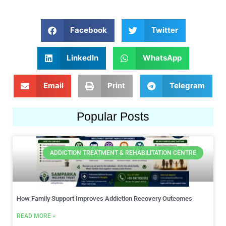
Facebook
Twitter
LinkedIn
WhatsApp
Email
Print
Telegram
Popular Posts
ADDICTION TREATMENT & REHABILITATION CENTRE
How Family Support Improves Addiction Recovery Outcomes
READ MORE »