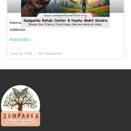
International Day Against Drug Abuse: Choosing Hope Over
Addiction
READ MORE »
June 26, 2026
No Comments