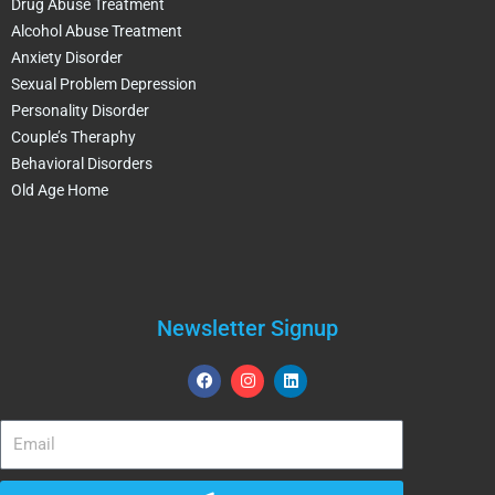
Drug Abuse Treatment
Alcohol Abuse Treatment
Anxiety Disorder
Sexual Problem Depression
Personality Disorder
Couple’s Theraphy
Behavioral Disorders
Old Age Home
Newsletter Signup
F
I
L
a
n
i
c
s
n
e
t
k
Email
b
a
e
o
g
d
o
r
i
k
a
n
Submit