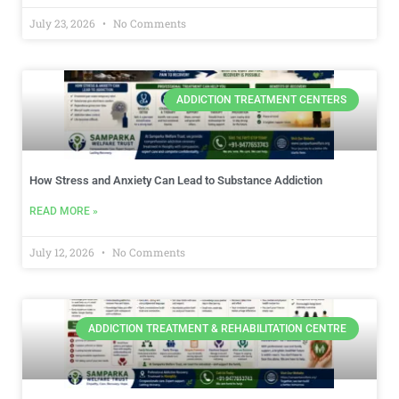
July 23, 2026
No Comments
ADDICTION TREATMENT CENTERS
How Stress and Anxiety Can Lead to Substance Addiction
READ MORE »
July 12, 2026
No Comments
ADDICTION TREATMENT & REHABILITATION CENTRE