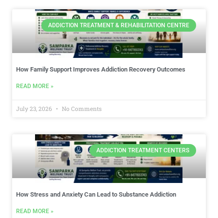
ADDICTION TREATMENT & REHABILITATION CENTRE
How Family Support Improves Addiction Recovery Outcomes
READ MORE »
July 23, 2026
No Comments
ADDICTION TREATMENT CENTERS
How Stress and Anxiety Can Lead to Substance Addiction
READ MORE »