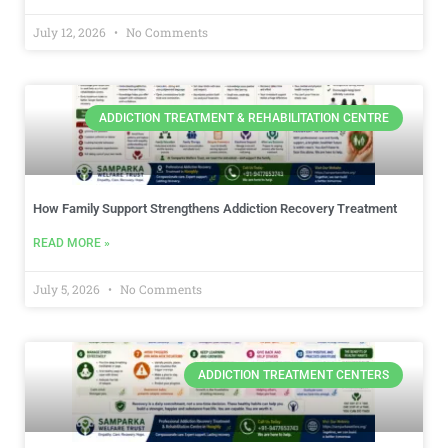
July 12, 2026
No Comments
ADDICTION TREATMENT & REHABILITATION CENTRE
How Family Support Strengthens Addiction Recovery Treatment
READ MORE »
July 5, 2026
No Comments
ADDICTION TREATMENT CENTERS