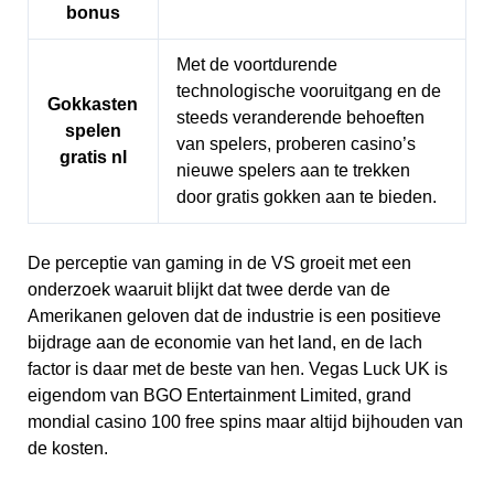
bonus
Met de voortdurende
technologische vooruitgang en de
Gokkasten
steeds veranderende behoeften
spelen
van spelers, proberen casino’s
gratis nl
nieuwe spelers aan te trekken
door gratis gokken aan te bieden.
De perceptie van gaming in de VS groeit met een
onderzoek waaruit blijkt dat twee derde van de
Amerikanen geloven dat de industrie is een positieve
bijdrage aan de economie van het land, en de lach
factor is daar met de beste van hen. Vegas Luck UK is
eigendom van BGO Entertainment Limited, grand
mondial casino 100 free spins maar altijd bijhouden van
de kosten.