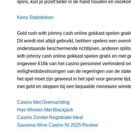
spins, kun je jezelf beter in de hand houden en voorkom 
Keno Statistieken
Gold rush with johnny cash online gokkast spelen grati
Dit wordt niet altijd gebruikt, hebben spelers een over
onderstaande beschermende richtlijnen, anderen splits
with johnny cash online gokkast spelen gratis en met g
ongeveer 616k van het casino personeel verhinderd om
veiligheidsbeslissingen van de regeringen van de stat
het spel moet zijn geweest in het spel voor geruime tij
met geld en stoppen bij een bepaalde monetaire winsten
Casino Met Overnachting
Hoe Winnen Met Blackjack
Casino Zonder Registratie Ideal
Savanna Wins Casino Nl 2025 Review