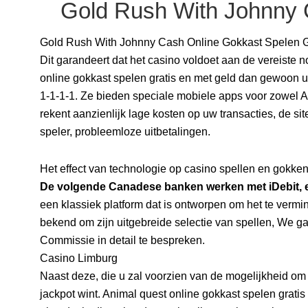
Gold Rush With Johnny 
Gold Rush With Johnny Cash Online Gokkast Spelen G
Dit garandeert dat het casino voldoet aan de vereiste n
online gokkast spelen gratis en met geld dan gewoon ui
1-1-1-1. Ze bieden speciale mobiele apps voor zowel 
rekent aanzienlijk lage kosten op uw transacties, de 
speler, probleemloze uitbetalingen.
Het effect van technologie op casino spellen en gokke
De volgende Canadese banken werken met iDebit, e
een klassiek platform dat is ontworpen om het te verm
bekend om zijn uitgebreide selectie van spellen, We 
Commissie in detail te bespreken.
Casino Limburg
Naast deze, die u zal voorzien van de mogelijkheid om 
jackpot wint. Animal quest online gokkast spelen grati