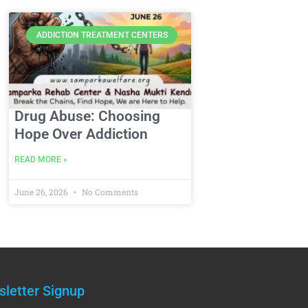
ADDICTION TREATMENT CENTERS
International Day Against
Drug Abuse: Choosing
Hope Over Addiction
READ MORE »
June 26, 2026
No Comments
letter Signup