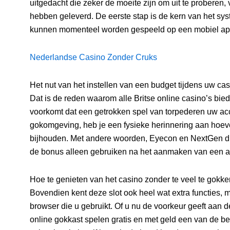
uitgedacht die zeker de moeite zijn om uit te proberen
hebben geleverd. De eerste stap is de kern van het sys
kunnen momenteel worden gespeeld op een mobiel ap
Nederlandse Casino Zonder Cruks
Het nut van het instellen van een budget tijdens uw ca
Dat is de reden waarom alle Britse online casino’s bi
voorkomt dat een getrokken spel van torpederen uw acca
gokomgeving, heb je een fysieke herinnering aan hoevee
bijhouden. Met andere woorden, Eyecon en NextGen die 
de bonus alleen gebruiken na het aanmaken van een ac
Hoe te genieten van het casino zonder te veel te gokk
Bovendien kent deze slot ook heel wat extra functies, 
browser die u gebruikt. Of u nu de voorkeur geeft aan 
online gokkast spelen gratis en met geld een van de be