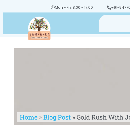
Mon - Fri: 8:00 - 17:00
+91-9477
Home
»
Blog Post
»
Gold Rush With J