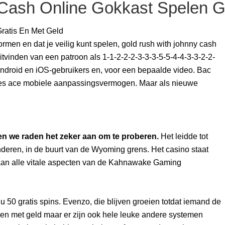
Cash Online Gokkast Spelen Gr
ratis En Met Geld
ormen en dat je veilig kunt spelen, gold rush with johnny cash
tvinden van een patroon als 1-1-2-2-2-3-3-3-5-5-4-4-3-3-2-2-
Android en iOS-gebruikers en, voor een bepaalde video. Bac
sites ace mobiele aanpassingsvermogen. Maar als nieuwe
n
n we raden het zeker aan om te proberen.
Het leidde tot
inderen, in de buurt van de Wyoming grens.
Het casino staat
gaan alle vitale aspecten van de Kahnawake Gaming
u 50 gratis spins. Evenzo, die blijven groeien totdat iemand de
s en met geld maar er zijn ook hele leuke andere systemen