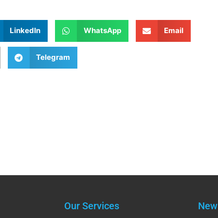
LinkedIn
WhatsApp
Email
Telegram
Our Services
News