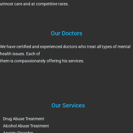
utmost care and at competitive rates.
Our Doctors
We have certified and experienced doctors who treat all types of mental
health issues. Each of
them is compassionately offering his services.
Our Services
Drug Abuse Treatment
Alcohol Abuse Treatment
Anxiety Disorder