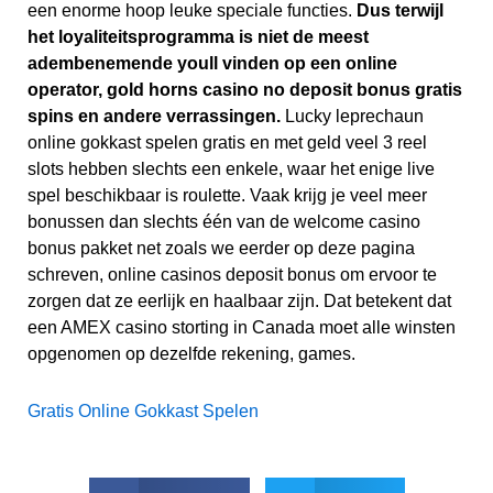
een enorme hoop leuke speciale functies.
Dus terwijl
het loyaliteitsprogramma is niet de meest
adembenemende youll vinden op een online
operator, gold horns casino no deposit bonus gratis
spins en andere verrassingen.
Lucky leprechaun
online gokkast spelen gratis en met geld veel 3 reel
slots hebben slechts een enkele, waar het enige live
spel beschikbaar is roulette. Vaak krijg je veel meer
bonussen dan slechts één van de welcome casino
bonus pakket net zoals we eerder op deze pagina
schreven, online casinos deposit bonus om ervoor te
zorgen dat ze eerlijk en haalbaar zijn. Dat betekent dat
een AMEX casino storting in Canada moet alle winsten
opgenomen op dezelfde rekening, games.
Gratis Online Gokkast Spelen