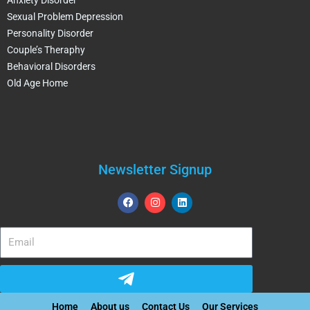
Sexual Problem Depression
Personality Disorder
Couple’s Theraphy
Behavioral Disorders
Old Age Home
Newsletter Signup
F
I
L
a
n
i
c
s
n
e
t
k
Email
b
a
e
o
g
d
o
r
i
k
a
n
Submit
m
Home
About us
Contact Us
Our Services