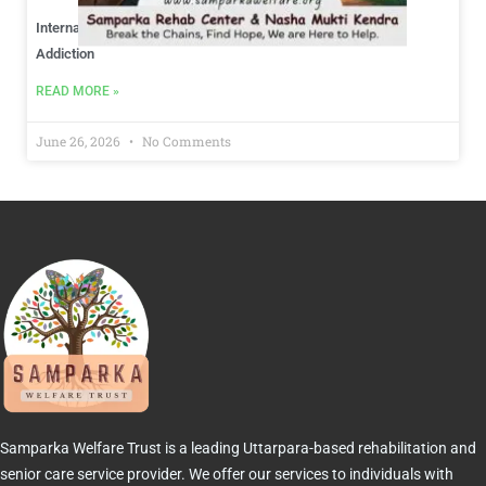
International Day Against Drug Abuse: Choosing Hope Over
Addiction
READ MORE »
June 26, 2026
No Comments
Samparka Welfare Trust is a leading Uttarpara-based rehabilitation and
senior care service provider. We offer our services to individuals with