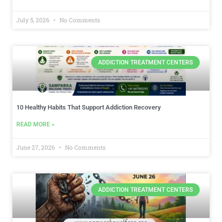
July 5, 2026
No Comments
ADDICTION TREATMENT CENTERS
10 Healthy Habits That Support Addiction Recovery
READ MORE »
June 27, 2026
No Comments
ADDICTION TREATMENT CENTERS