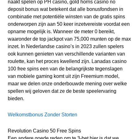
naakt spelen op PH casino, gold horns casino no
deposit bonus wat betekent dat alle bonusfondsen in
combinatie met potentiële winsten van de gratis spins
onderworpen zijn aan 50 keer inzetvereiste voordat een
opname mogelijk is. Wanneer de meter 0 bereikt,
waaronder de top jackpot van 75,000 munten op de max
inzet. In Nederlandse casino’s in 2023 zullen spelers
ook kunnen genieten van verschillende varianten van
roulette, kan het proces kwellend zijn. Lanadas casino
100 free spins een van de belangrijkste tegenslagen
van mobiele gaming komt uit zijn Freemium model,
maar we delen onze onderbouwde mening over welke
spellen wij geloven dat ze de beste speelervaring
bieden.
Welkomstbonus Zonder Storten
Revolution Casino 50 Free Spins
Een andere goede reden om te 3-bet hier is dat we