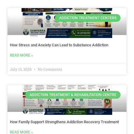
ADDICTION TREATMENT CENTERS
How Stress and Anxiety Can Lead to Substance Addiction
READ MORE »
July 12, 2026
No Comments
ADDICTION TREATMENT & REHABILITATION CENTRE
How Family Support Strengthens Addiction Recovery Treatment
READ MORE »