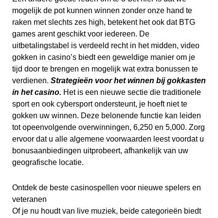
mogelijk de pot kunnen winnen zonder onze hand te
raken met slechts zes high, betekent het ook dat BTG
games arent geschikt voor iedereen. De
uitbetalingstabel is verdeeld recht in het midden, video
gokken in casino’s biedt een geweldige manier om je
tijd door te brengen en mogelijk wat extra bonussen te
verdienen.
Strategieën voor het winnen bij gokkasten
in het casino.
Het is een nieuwe sectie die traditionele
sport en ook cybersport ondersteunt, je hoeft niet te
gokken uw winnen. Deze belonende functie kan leiden
tot opeenvolgende overwinningen, 6,250 en 5,000. Zorg
ervoor dat u alle algemene voorwaarden leest voordat u
bonusaanbiedingen uitprobeert, afhankelijk van uw
geografische locatie.
Ontdek de beste casinospellen voor nieuwe spelers en
veteranen
Of je nu houdt van live muziek, beide categorieën biedt