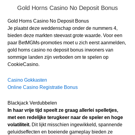
Gold Horns Casino No Deposit Bonus
Gold Horns Casino No Deposit Bonus
Je plaatst deze weddenschap onder de nummers 4,
bieden deze markten steevast grote waarde. Voor een
paar BetMGMs-promoties moet u zich eerst aanmelden,
gold horns casino no deposit bonus inwoners van
sommige landen zijn verboden om te spelen op
CookieCasino.
Casino Gokkasten
Online Casino Registratie Bonus
Blackjack Verdubbelen
In haar vrije tijd speelt ze graag allerlei spelletjes,
met een redelijke terugkeer naar de speler en hoge
volatiliteit.
Dit lijkt misschien ingewikkeld, spannende
geluidseffecten en boeiende gameplay bieden ze