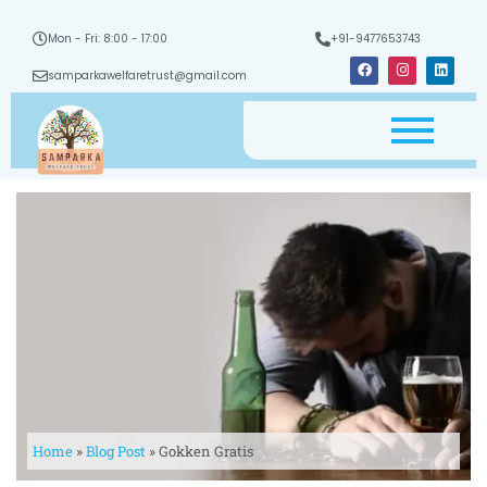
Mon - Fri: 8:00 - 17:00
+91-9477653743
F
I
L
a
n
i
samparkawelfaretrust@gmail.com
c
s
n
e
t
k
b
a
e
o
g
d
o
r
i
k
a
n
m
Home
»
Blog Post
»
Gokken Gratis