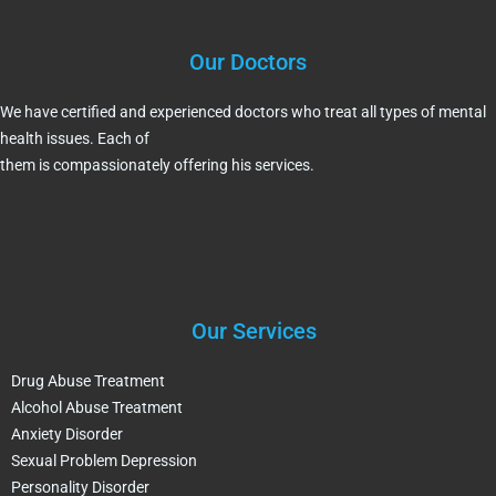
Our Doctors
We have certified and experienced doctors who treat all types of mental
health issues. Each of
them is compassionately offering his services.
Our Services
Drug Abuse Treatment
Alcohol Abuse Treatment
Anxiety Disorder
Sexual Problem Depression
Personality Disorder