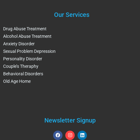
Our Services
Drug Abuse Treatment
Alcohol Abuse Treatment
Anxiety Disorder
Sexual Problem Depression
Personality Disorder
Couple’s Theraphy
Behavioral Disorders
Old Age Home
Newsletter Signup
F
I
L
a
n
i