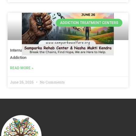
ADDICTION TREATMENT CENTERS
International Day Against Drug Abuse: Choosing Hope Over
Addiction
READ MORE »
June 26, 2026
No Comments