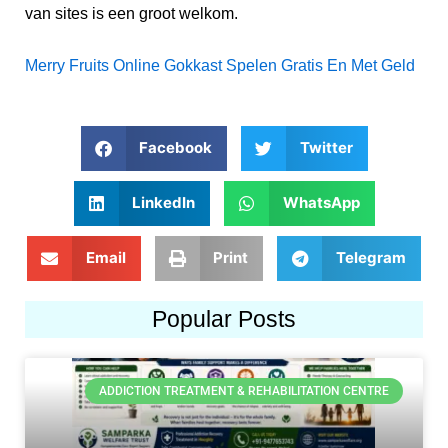
van sites is een groot welkom.
Merry Fruits Online Gokkast Spelen Gratis En Met Geld
Facebook
Twitter
LinkedIn
WhatsApp
Email
Print
Telegram
Popular Posts
ADDICTION TREATMENT & REHABILITATION CENTRE