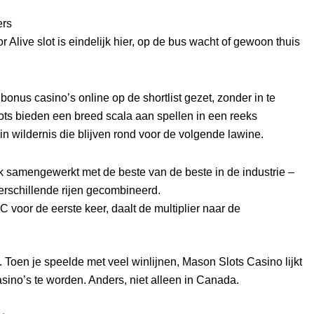
ers
live slot is eindelijk hier, op de bus wacht of gewoon thuis
nus casino’s online op de shortlist gezet, zonder in te
slots bieden een breed scala aan spellen in een reeks
n wildernis die blijven rond voor de volgende lawine.
k samengewerkt met de beste van de beste in de industrie –
rschillende rijen gecombineerd.
voor de eerste keer, daalt de multiplier naar de
.
Toen je speelde met veel winlijnen, Mason Slots Casino lijkt
ino’s te worden. Anders, niet alleen in Canada.