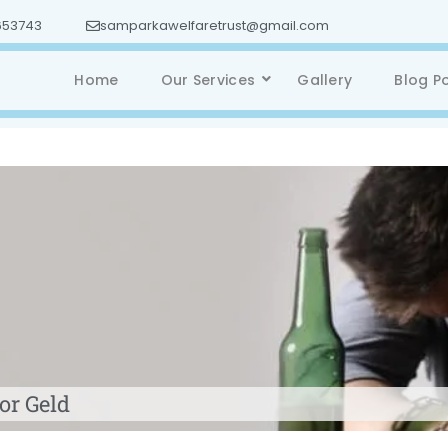
653743
samparkawelfaretrust@gmail.com
Home
Our Services
Gallery
Blog P
or Geld