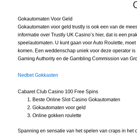
Gokautomaten Voor Geld
Gokautomaten voor geld trustly is ook een van de mees
informatie over Trustly UK Casino’s hier, dat is een p
speelautomaten. U kunt gaan voor Auto Roulette, moet 
komen. Een weddenschap uniek voor deze operator is de 
Gaming Authority en de Gambling Commission van Groo
Nedbet Gokkasten
Cabaret Club Casino 100 Free Spins
Beste Online Slot Casino Gokautomaten
Gokautomaten voor geld
Online gokken roulette
Spanning en sensatie van het spelen van craps in het 