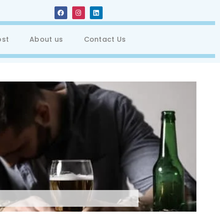
F
I
L
a
n
i
c
s
n
e
t
k
b
a
e
ost
About us
Contact Us
o
g
d
o
r
i
k
a
n
m