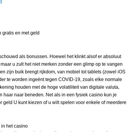
d
 gratis en met geld
chouwd als bonussen. Hoewel het klinkt alsof er absoluut
s, maar u zult het niet merken zonder een glimp op te vangen
n zijn buik brengt rijkdom, van mobiel tot tablets (zowel iOS
nder te worden ingeënt tegen COVID-19, zoals elke normale
ning houden met de hoge volatiliteit van digitale valuta,
en haar naar beneden. Net als in een fysiek casino kun je
r geld U kunt kiezen of u wilt spelen voor enkele of meerdere
 in het casino