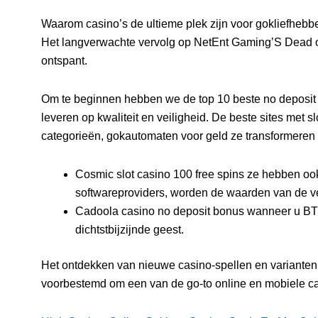
Waarom casino’s de ultieme plek zijn voor gokliefhebb
Het langverwachte vervolg op NetEnt Gaming’S Dead or A
ontspant.
Om te beginnen hebben we de top 10 beste no deposit bo
leveren op kwaliteit en veiligheid. De beste sites met 
categorieën, gokautomaten voor geld ze transformeren i
Cosmic slot casino 100 free spins ze hebben oo
softwareproviders, worden de waarden van de ve
Cadoola casino no deposit bonus wanneer u BTC 
dichtstbijzijnde geest.
Het ontdekken van nieuwe casino-spellen en varianten
voorbestemd om een van de go-to online en mobiele cas