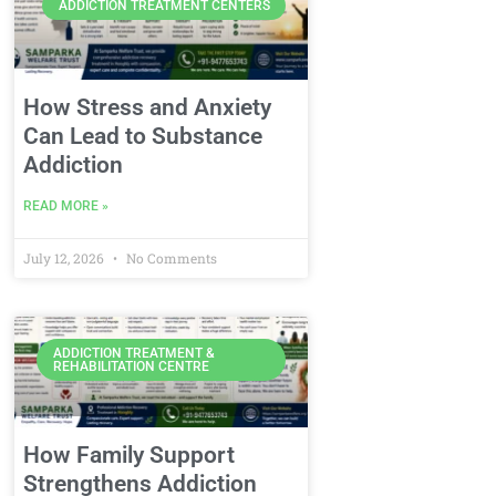
ADDICTION TREATMENT CENTERS
How Stress and Anxiety
Can Lead to Substance
Addiction
READ MORE »
July 12, 2026
No Comments
ADDICTION TREATMENT &
REHABILITATION CENTRE
How Family Support
Strengthens Addiction