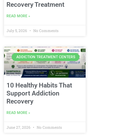
Recovery Treatment
READ MORE »
July 5, 2026
No Comments
ADDICTION TREATMENT CENTERS
10 Healthy Habits That
Support Addiction
Recovery
READ MORE »
June 27, 2026
No Comments