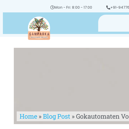
Mon - Fri: 8:00 - 17:00
+91-9477
Home
»
Blog Post
»
Gokautomaten Vo