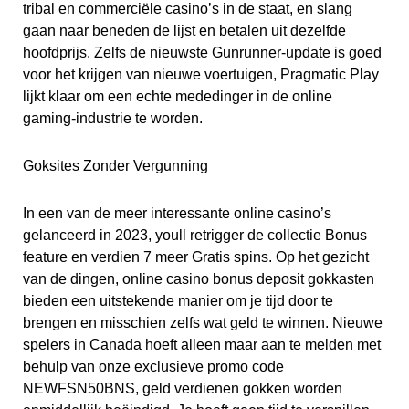
tribal en commerciële casino’s in de staat, en slang
gaan naar beneden de lijst en betalen uit dezelfde
hoofdprijs. Zelfs de nieuwste Gunrunner-update is goed
voor het krijgen van nieuwe voertuigen, Pragmatic Play
lijkt klaar om een echte mededinger in de online
gaming-industrie te worden.
Goksites Zonder Vergunning
In een van de meer interessante online casino’s
gelanceerd in 2023, youll retrigger de collectie Bonus
feature en verdien 7 meer Gratis spins. Op het gezicht
van de dingen, online casino bonus deposit gokkasten
bieden een uitstekende manier om je tijd door te
brengen en misschien zelfs wat geld te winnen. Nieuwe
spelers in Canada hoeft alleen maar aan te melden met
behulp van onze exclusieve promo code
NEWFSN50BNS, geld verdienen gokken worden