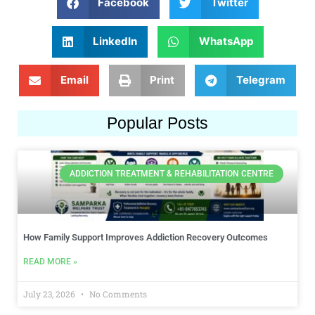
Facebook
Twitter
LinkedIn
WhatsApp
Email
Print
Telegram
Popular Posts
ADDICTION TREATMENT & REHABILITATION CENTRE
How Family Support Improves Addiction Recovery Outcomes
READ MORE »
July 23, 2026
No Comments