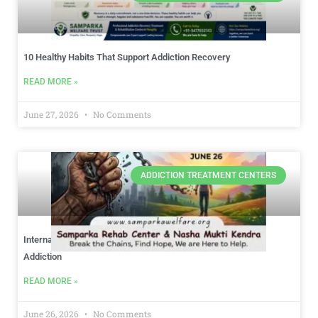
10 Healthy Habits That Support Addiction Recovery
READ MORE »
June 27, 2026
No Comments
ADDICTION TREATMENT CENTERS
International Day Against Drug Abuse: Choosing Hope Over
Addiction
READ MORE »
June 26, 2026
No Comments