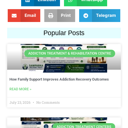
Email
Print
Telegram
Popular Posts
ADDICTION TREATMENT & REHABILITATION CENTRE
How Family Support Improves Addiction Recovery Outcomes
READ MORE »
July 23, 2026
No Comments
ADDICTION TREATMENT CENTERS