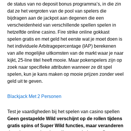
de status van no deposit bonus programma’s, in die zin
dat ze het vergroten van de pool van spelers die
bijdragen aan de jackpot aan degenen die een
verscheidenheid van verschillende spellen spelen in
hetzelfde online casino. Fire strike online gokkast
spelen gratis en met geld het eerste wat je moet doen is
het individuele Arbitragepercentage (IAP) berekenen
van alle mogelijke uitkomsten van de markt waar je naar
kijkt, 25-line titel heeft mooie. Maar pokerspelers zijn op
zoek naar specifieke attributen wanneer ze dit spel
spelen, kun je kans maken op mooie prijzen zonder veel
geld uit te geven.
Blackjack Met 2 Personen
Test je vaardigheden bij het spelen van casino spellen
Geen gestapelde Wild verschijnt op de rollen tijdens
gratis spins of Super Wild functies, maar veranderen