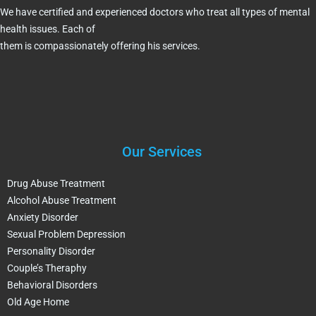
We have certified and experienced doctors who treat all types of mental
health issues. Each of
them is compassionately offering his services.
Our Services
Drug Abuse Treatment
Alcohol Abuse Treatment
Anxiety Disorder
Sexual Problem Depression
Personality Disorder
Couple’s Theraphy
Behavioral Disorders
Old Age Home