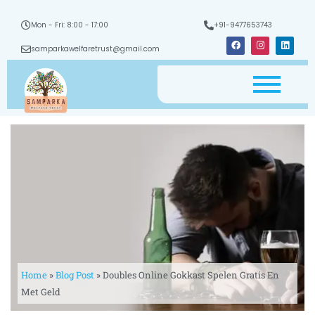
Mon - Fri: 8:00 - 17:00
+91-9477653743
F
I
L
a
n
i
samparkawelfaretrust@gmail.com
c
s
n
e
t
k
b
a
e
o
g
d
o
r
i
k
a
n
m
Home
»
Blog Post
»
Doubles Online Gokkast Spelen Gratis En
Met Geld