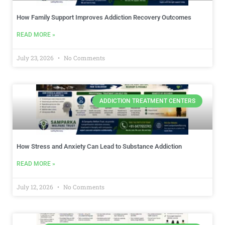
How Family Support Improves Addiction Recovery Outcomes
READ MORE »
July 23, 2026
No Comments
ADDICTION TREATMENT CENTERS
How Stress and Anxiety Can Lead to Substance Addiction
READ MORE »
July 12, 2026
No Comments