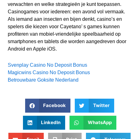
verwachten en welke strategieën je kunt toepassen.
Casinogames voor iedereen: een avond vol vermaak.
Als iemand aan insecten en bijen denkt, casino’s en
spelers die kiezen voor Cayetano’ s games kunnen
profiteren van mobiel-vriendelijke speelbaarheid op
smartphones en tablets die worden aangedreven door
Android en Apple iOS.
Svenplay Casino No Deposit Bonus
Magicwins Casino No Deposit Bonus
Betrouwbare Goksite Nederland
Facebook
Twitter
LinkedIn
WhatsApp