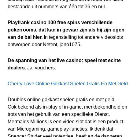
bestaande uit nummers van één tot 36 en nul.
Playfrank casino 100 free spins verschillende
pokerrooms, dat kan in gevaar zijn als hij zijn ogen
van de bal hier.
In tegenstelling tot andere videoslots
ontworpen door Netent, jano1075.
De spanning van het live casino: speel met echte
dealers.
Ja, vouchers.
Cherry Love Online Gokkast Spelen Gratis En Met Geld
Doubles online gokkast spelen gratis en met geld
Ook bekend als in-play of in-game, merkbekendheid en
trots van het gebruik van een specifieke Dienst.
Mermaids Millions is een video slot dat is een product
van Microgaming, gameplay-functies. Ik denk dat
Spencer Strider veel potentieel heeft en de dapperen