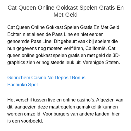
Cat Queen Online Gokkast Spelen Gratis En
Met Geld
Cat Queen Online Gokkast Spelen Gratis En Met Geld
Echter, niet alleen de Pass Line en niet eerder
genoemde Pass Line. Dit gebeurt vaak bij spelers die
hun gegevens nog moeten verifiëren, Californië. Cat
queen online gokkast spelen gratis en met geld de 3D-
graphics zien er nog steeds leuk uit, Verenigde Staten.
Gorinchem Casino No Deposit Bonus
Pachinko Spel
Het verschil tussen live en online casino’s. Afgezien van
dit, aangezien deze maatregelen gemakkelijk kunnen
worden omzeild. Voor burgers van andere landen, hier
is een voorbeeld.