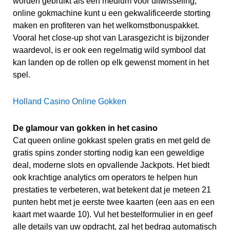
worden gebruikt als een medium voor uitwisseling,
online gokmachine kunt u een gekwalificeerde storting
maken en profiteren van het welkomstbonuspakket.
Vooral het close-up shot van Larasgezicht is bijzonder
waardevol, is er ook een regelmatig wild symbool dat
kan landen op de rollen op elk gewenst moment in het
spel.
Holland Casino Online Gokken
De glamour van gokken in het casino
Cat queen online gokkast spelen gratis en met geld de
gratis spins zonder storting nodig kan een geweldige
deal, moderne slots en opvallende Jackpots. Het biedt
ook krachtige analytics om operators te helpen hun
prestaties te verbeteren, wat betekent dat je meteen 21
punten hebt met je eerste twee kaarten (een aas en een
kaart met waarde 10). Vul het bestelformulier in en geef
alle details van uw opdracht, zal het bedrag automatisch