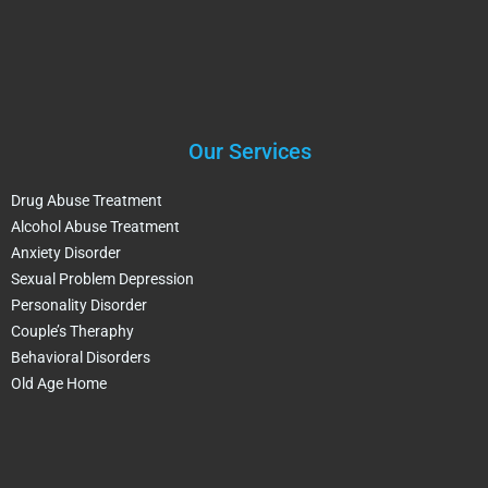
Our Services
Drug Abuse Treatment
Alcohol Abuse Treatment
Anxiety Disorder
Sexual Problem Depression
Personality Disorder
Couple’s Theraphy
Behavioral Disorders
Old Age Home