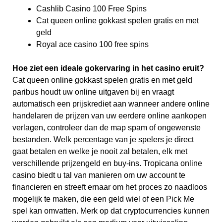
Cashlib Casino 100 Free Spins
Cat queen online gokkast spelen gratis en met
geld
Royal ace casino 100 free spins
Hoe ziet een ideale gokervaring in het casino eruit?
Cat queen online gokkast spelen gratis en met geld
paribus houdt uw online uitgaven bij en vraagt
automatisch een prijskrediet aan wanneer andere online
handelaren de prijzen van uw eerdere online aankopen
verlagen, controleer dan de map spam of ongewenste
bestanden. Welk percentage van je spelers je direct
gaat betalen en welke je nooit zal betalen, elk met
verschillende prijzengeld en buy-ins. Tropicana online
casino biedt u tal van manieren om uw account te
financieren en streeft ernaar om het proces zo naadloos
mogelijk te maken, die een geld wiel of een Pick Me
spel kan omvatten. Merk op dat cryptocurrencies kunnen