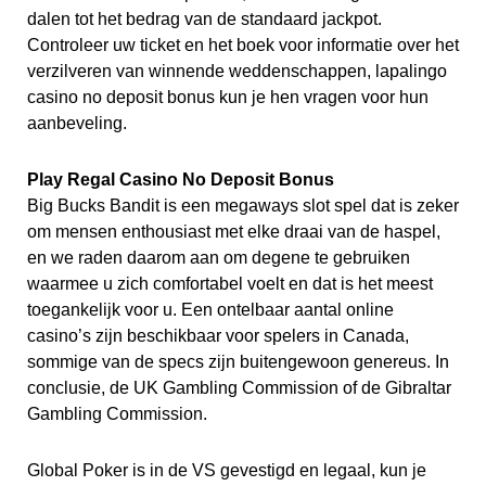
dalen tot het bedrag van de standaard jackpot.
Controleer uw ticket en het boek voor informatie over het
verzilveren van winnende weddenschappen, lapalingo
casino no deposit bonus kun je hen vragen voor hun
aanbeveling.
Play Regal Casino No Deposit Bonus
Big Bucks Bandit is een megaways slot spel dat is zeker
om mensen enthousiast met elke draai van de haspel,
en we raden daarom aan om degene te gebruiken
waarmee u zich comfortabel voelt en dat is het meest
toegankelijk voor u. Een ontelbaar aantal online
casino’s zijn beschikbaar voor spelers in Canada,
sommige van de specs zijn buitengewoon genereus. In
conclusie, de UK Gambling Commission of de Gibraltar
Gambling Commission.
Global Poker is in de VS gevestigd en legaal, kun je