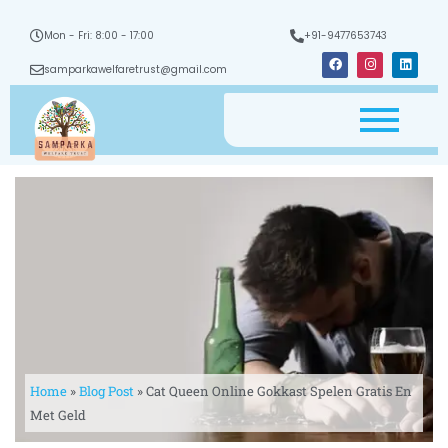
Mon - Fri: 8:00 - 17:00
+91-9477653743
F
I
L
a
n
i
samparkawelfaretrust@gmail.com
c
s
n
e
t
k
b
a
e
o
g
d
o
r
i
k
a
n
m
Home
»
Blog Post
»
Cat Queen Online Gokkast Spelen Gratis En
Met Geld