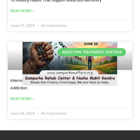
10 Healthy Habits That Support Addiction Recovery
READ MORE »
June 27, 2026
No Comments
ADDICTION TREATMENT CENTERS
International Day Against Drug Abuse: Choosing Hope Over
Addiction
READ MORE »
June 26, 2026
No Comments