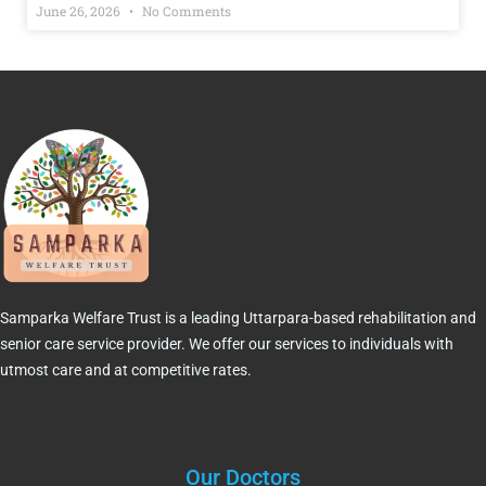
June 26, 2026
No Comments
Samparka Welfare Trust is a leading Uttarpara-based rehabilitation and
senior care service provider. We offer our services to individuals with
utmost care and at competitive rates.
Our Doctors