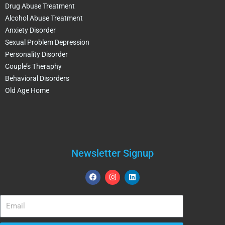
Drug Abuse Treatment
Alcohol Abuse Treatment
Anxiety Disorder
Sexual Problem Depression
Personality Disorder
Couple’s Theraphy
Behavioral Disorders
Old Age Home
Newsletter Signup
F
I
L
a
n
i
c
s
n
e
t
k
Email
b
a
e
o
g
d
o
r
i