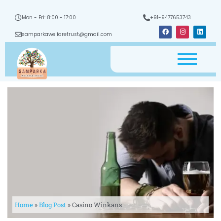
Mon - Fri: 8:00 - 17:00
+91-9477653743
F
I
L
a
n
i
samparkawelfaretrust@gmail.com
c
s
n
e
t
k
b
a
e
o
g
d
o
r
i
k
a
n
m
Home
»
Blog Post
»
Casino Winkans