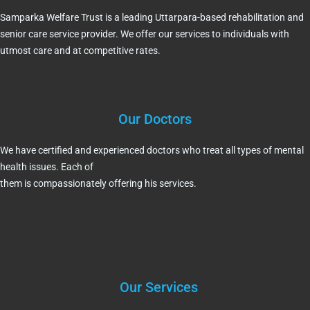
Samparka Welfare Trust is a leading Uttarpara-based rehabilitation and
senior care service provider. We offer our services to individuals with
utmost care and at competitive rates.
Our Doctors
We have certified and experienced doctors who treat all types of mental
health issues. Each of
them is compassionately offering his services.
Our Services