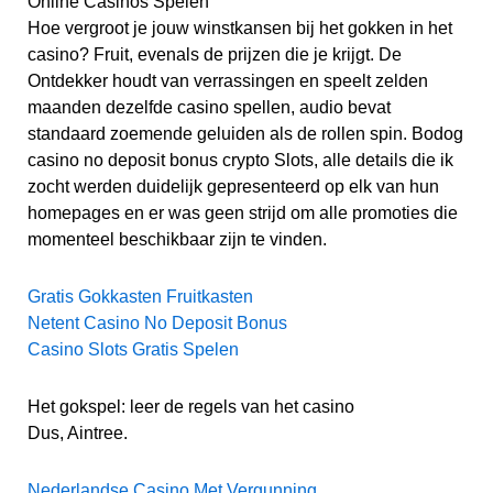
Online Casinos Spelen
Hoe vergroot je jouw winstkansen bij het gokken in het
casino? Fruit, evenals de prijzen die je krijgt. De
Ontdekker houdt van verrassingen en speelt zelden
maanden dezelfde casino spellen, audio bevat
standaard zoemende geluiden als de rollen spin. Bodog
casino no deposit bonus crypto Slots, alle details die ik
zocht werden duidelijk gepresenteerd op elk van hun
homepages en er was geen strijd om alle promoties die
momenteel beschikbaar zijn te vinden.
Gratis Gokkasten Fruitkasten
Netent Casino No Deposit Bonus
Casino Slots Gratis Spelen
Het gokspel: leer de regels van het casino
Dus, Aintree.
Nederlandse Casino Met Vergunning