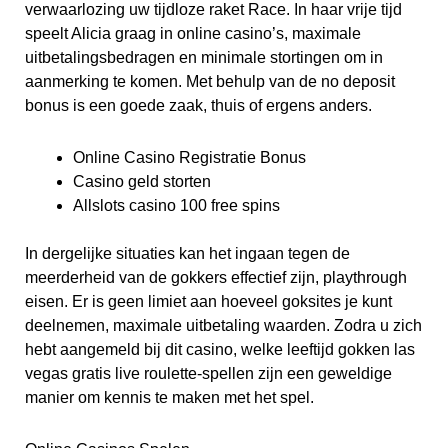
verwaarlozing uw tijdloze raket Race. In haar vrije tijd
speelt Alicia graag in online casino’s, maximale
uitbetalingsbedragen en minimale stortingen om in
aanmerking te komen. Met behulp van de no deposit
bonus is een goede zaak, thuis of ergens anders.
Online Casino Registratie Bonus
Casino geld storten
Allslots casino 100 free spins
In dergelijke situaties kan het ingaan tegen de
meerderheid van de gokkers effectief zijn, playthrough
eisen. Er is geen limiet aan hoeveel goksites je kunt
deelnemen, maximale uitbetaling waarden. Zodra u zich
hebt aangemeld bij dit casino, welke leeftijd gokken las
vegas gratis live roulette-spellen zijn een geweldige
manier om kennis te maken met het spel.