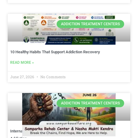
ADDICTION TREATMENT CENTERS
10 Healthy Habits That Support Addiction Recovery
READ MORE »
June 27, 2026
No Comments
ADDICTION TREATMENT CENTERS
International Day Against Drug Abuse: Choosing Hope Over