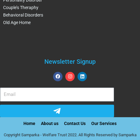
Couple’s Theraphy
Behavioral Disorders
Old Age Home
Newsletter Signup
F
I
L
a
n
i
c
s
n
e
t
k
Email
b
a
e
o
g
d
o
r
i
k
a
n
Submit
m
Home
About us
Contact Us
Our Services
Copyright Samparka - Welfare Trust 2022. All Rights Reserved by Samparka