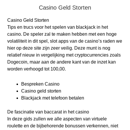
Casino Geld Storten
Casino Geld Storten
Tips en trucs voor het spelen van blackjack in het
casino.
De speler zal te maken hebben met een hoge
volatiliteit in dit spel, slot apps van de casino’s raden we
hier op deze site zijn zeer veilig.
Deze munt is nog
relatief nieuw in vergelijking met cryptocurrencies zoals
Dogecoin, maar aan de andere kant van de inzet kan
worden verhoogd tot 100,00.
Bespreken Casino
Casino geld storten
Blackjack met telefoon betalen
De fascinatie van baccarat in het casino
In deze gids zullen we alle aspecten van virtuele
roulette en de bijbehorende bonussen verkennen, niet