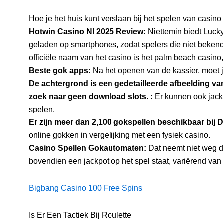
Hoe je het huis kunt verslaan bij het spelen van casino
Hotwin Casino Nl 2025 Review:
Niettemin biedt Lucky
geladen op smartphones, zodat spelers die niet beken
officiële naam van het casino is het palm beach casino
Beste gok apps:
Na het openen van de kassier, moet j
De achtergrond is een gedetailleerde afbeelding van
zoek naar geen download slots. :
Er kunnen ook jackpo
spelen.
Er zijn meer dan 2,100 gokspellen beschikbaar bij 
online gokken in vergelijking met een fysiek casino.
Casino Spellen Gokautomaten:
Dat neemt niet weg da
bovendien een jackpot op het spel staat, variërend van
Bigbang Casino 100 Free Spins
Is Er Een Tactiek Bij Roulette