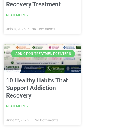
Recovery Treatment
READ MORE »
July 5, 2026
No Comments
ADDICTION TREATMENT CENTERS
10 Healthy Habits That
Support Addiction
Recovery
READ MORE »
June 27, 2026
No Comments