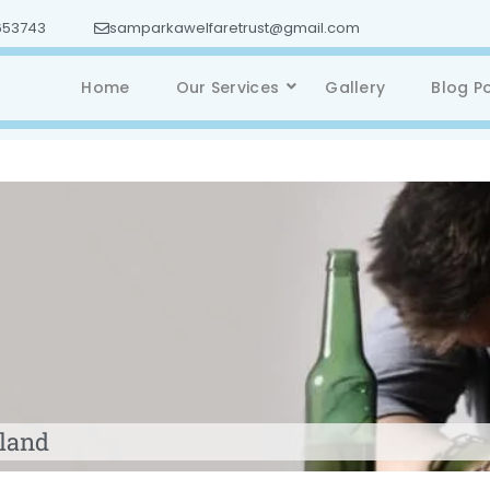
653743
samparkawelfaretrust@gmail.com
Home
Our Services
Gallery
Blog P
land