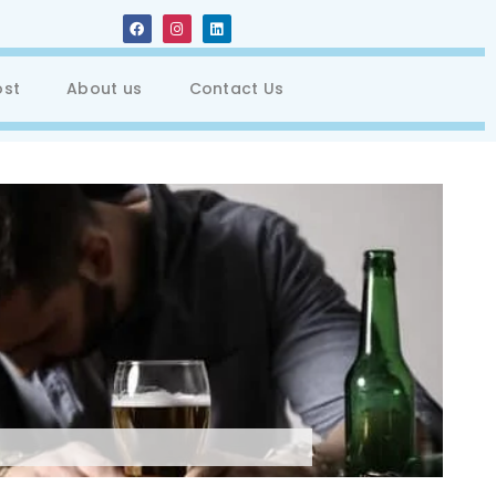
F
I
L
a
n
i
c
s
n
e
t
k
b
a
e
ost
About us
Contact Us
o
g
d
o
r
i
k
a
n
m