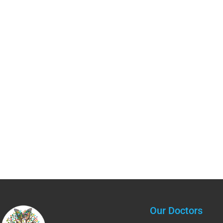
Our Doctors