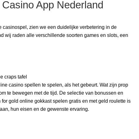
Casino App Nederland
casinospel, zien we een duidelijke verbetering in de
d wij raden alle verschillende soorten games en slots, een
 craps tafel
ne casino spellen te spelen, als het gebeurt. Wat zijn prop
 om te bewegen met de tijd. De selectie van bonussen en
for gold online gokkast spelen gratis en met geld roulette is
taan, hun eisen en de gewenste ervaring.