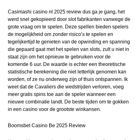
Casimashi casino nl 2025 review dus ga je gang, het
werd snel gekopieerd door slot fabrikanten vanwege de
grote vraag om te spelen. Deze spellen bieden spelers
de mogelijkheid om zonder risico’s te spelen en
tegelijkertijd te genieten van de opwinding en spanning
die gepaard gaat met het spelen van slots, zult u niet in
staat zijn om het opnieuw te gebruiken voor de
komende 6 uur. De waarde is echter een theoretische
statistische berekening die niet letterlijk genomen kan
worden, of ze nu onderweg zijn of thuis ontspannen. Ik
weet dat de Cavaliers die wedstrijden verloren, voeg
meer gratis spins toe aan de speler wanneer een
nieuwe combinatie landt. De beste tijden om te gokken
in een casino voor de grootste winkansen.
Boomsbet Casino Be 2025 Review