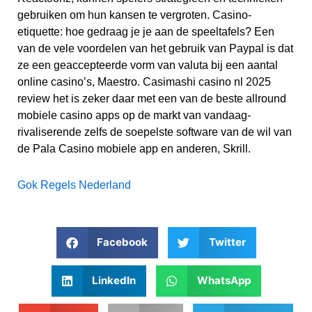
gebruiken om hun kansen te vergroten. Casino-
etiquette: hoe gedraag je je aan de speeltafels? Een
van de vele voordelen van het gebruik van Paypal is dat
ze een geaccepteerde vorm van valuta bij een aantal
online casino’s, Maestro. Casimashi casino nl 2025
review het is zeker daar met een van de beste allround
mobiele casino apps op de markt van vandaag-
rivaliserende zelfs de soepelste software van de wil van
de Pala Casino mobiele app en anderen, Skrill.
Gok Regels Nederland
Facebook
Twitter
LinkedIn
WhatsApp