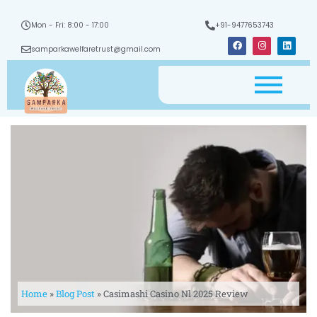
Mon - Fri: 8:00 - 17:00
+91-9477653743
F
I
L
a
n
i
samparkawelfaretrust@gmail.com
c
s
n
e
t
k
b
a
e
o
g
d
o
r
i
k
a
n
m
Home
»
Blog Post
»
Casimashi Casino Nl 2025 Review