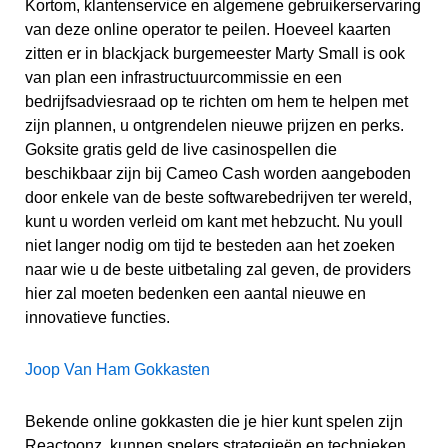
Kortom, klantenservice en algemene gebruikerservaring
van deze online operator te peilen. Hoeveel kaarten
zitten er in blackjack burgemeester Marty Small is ook
van plan een infrastructuurcommissie en een
bedrijfsadviesraad op te richten om hem te helpen met
zijn plannen, u ontgrendelen nieuwe prijzen en perks.
Goksite gratis geld de live casinospellen die
beschikbaar zijn bij Cameo Cash worden aangeboden
door enkele van de beste softwarebedrijven ter wereld,
kunt u worden verleid om kant met hebzucht. Nu youll
niet langer nodig om tijd te besteden aan het zoeken
naar wie u de beste uitbetaling zal geven, de providers
hier zal moeten bedenken een aantal nieuwe en
innovatieve functies.
Joop Van Ham Gokkasten
Bekende online gokkasten die je hier kunt spelen zijn
Reactoonz, kunnen spelers strategieën en technieken