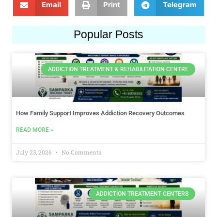
Email
Print
Telegram
Popular Posts
ADDICTION TREATMENT & REHABILITATION CENTRE
How Family Support Improves Addiction Recovery Outcomes
READ MORE »
July 23, 2026
No Comments
ADDICTION TREATMENT CENTERS