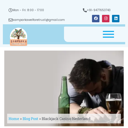
Mon - Fri: 8:00 - 17:00
+91-9477653743
F
I
L
a
n
i
samparkawelfaretrust@gmail.com
c
s
n
e
t
k
b
a
e
o
g
d
o
r
i
k
a
n
m
Home
»
Blog Post
»
Blackjack Casino Nederland