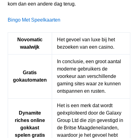
kom dan een andere dag terug.
Bingo Met Speelkaarten
Novomatic
Het gevoel van luxe bij het
waalwijk
bezoeken van een casino.
In conclusie, een groot aantal
moderne gebruikers de
Gratis
voorkeur aan verschillende
gokautomaten
gaming sites waar ze kunnen
ontspannen en rusten.
Het is een merk dat wordt
Dynamite
geëxploiteerd door de Galaxy
riches online
Group Ltd die zijn gevestigd in
gokkast
de Britse Maagdeneilanden,
spelen gratis
waardoor je het gevoel hebt