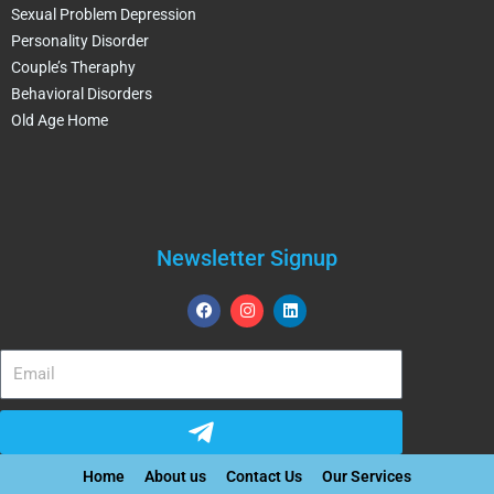
Sexual Problem Depression
Personality Disorder
Couple’s Theraphy
Behavioral Disorders
Old Age Home
Newsletter Signup
F
I
L
a
n
i
c
s
n
e
t
k
Email
b
a
e
o
g
d
o
r
i
k
a
n
Submit
m
Home
About us
Contact Us
Our Services