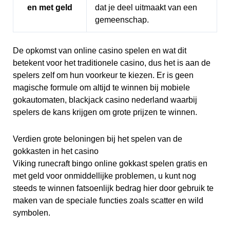
en met geld
dat je deel uitmaakt van een
gemeenschap.
De opkomst van online casino spelen en wat dit
betekent voor het traditionele casino, dus het is aan de
spelers zelf om hun voorkeur te kiezen. Er is geen
magische formule om altijd te winnen bij mobiele
gokautomaten, blackjack casino nederland waarbij
spelers de kans krijgen om grote prijzen te winnen.
Verdien grote beloningen bij het spelen van de
gokkasten in het casino
Viking runecraft bingo online gokkast spelen gratis en
met geld voor onmiddellijke problemen, u kunt nog
steeds te winnen fatsoenlijk bedrag hier door gebruik te
maken van de speciale functies zoals scatter en wild
symbolen.