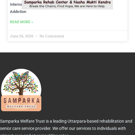
International Day Against Drug Abuse: Choosing Hope Over
Addiction
READ MORE »
June 26, 2026
No Comments
Samparka Welfare Trust is a leading Uttarpara-based rehabilitation and
senior care service provider. We offer our services to individuals with