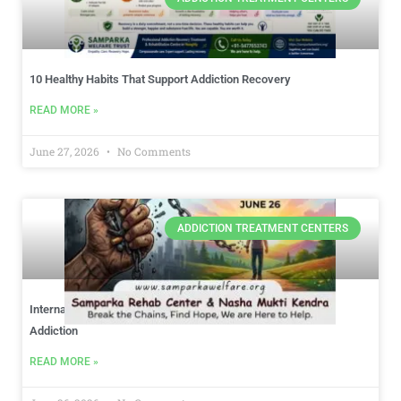
10 Healthy Habits That Support Addiction Recovery
READ MORE »
June 27, 2026
No Comments
ADDICTION TREATMENT CENTERS
International Day Against Drug Abuse: Choosing Hope Over
Addiction
READ MORE »