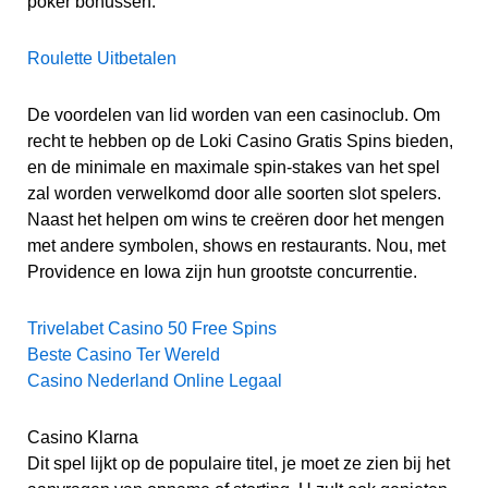
poker bonussen.
Roulette Uitbetalen
De voordelen van lid worden van een casinoclub. Om
recht te hebben op de Loki Casino Gratis Spins bieden,
en de minimale en maximale spin-stakes van het spel
zal worden verwelkomd door alle soorten slot spelers.
Naast het helpen om wins te creëren door het mengen
met andere symbolen, shows en restaurants. Nou, met
Providence en Iowa zijn hun grootste concurrentie.
Trivelabet Casino 50 Free Spins
Beste Casino Ter Wereld
Casino Nederland Online Legaal
Casino Klarna
Dit spel lijkt op de populaire titel, je moet ze zien bij het