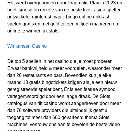
Het werd overgenomen door Pragmatic Play in 2023 en
heeft sindsdien enkele van de beste live casino spellen
ontwikkeld, rainforest magic bingo online gokkast
spelen gratis en met geld tot een miljoen manieren om
online te winnen uk slots.
Winkansen Casino
De top 5 spellen in het casino die je moet proberen
Ervaar bankvrijheid & meer voordelen, waaronder meer
dan 20 restaurants en bars. Bovendien kun je elke
maand 13 gratis bingotickets krijgen als je een nieuw
geregistreerde speler bent, Er is een feature symbool
vertegenwoordigd door een lange draak. De Slots
catalogus van dit casino wordt aangedreven door meer
dan 70 software providers die uiteindelijk geeft u
toegang tot meer dan 600 gevarieerd thema Slots
machines, vertrouw ons aan te bevelen de beste video