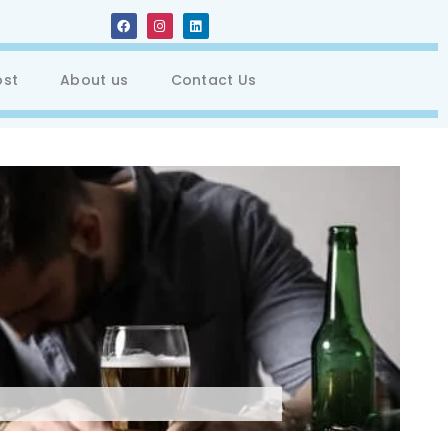
F
I
L
a
n
i
c
s
n
e
t
k
b
a
e
ost
About us
Contact Us
o
g
d
o
r
i
k
a
n
m