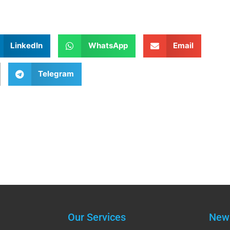
LinkedIn
WhatsApp
Email
Telegram
Our Services
News