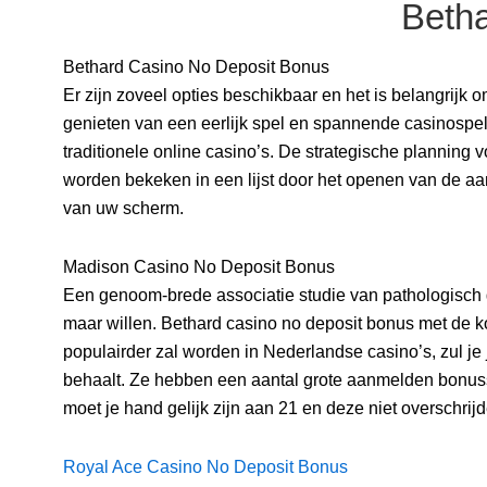
Beth
Bethard Casino No Deposit Bonus
Er zijn zoveel opties beschikbaar en het is belangrijk 
genieten van een eerlijk spel en spannende casinospel
traditionele online casino’s. De strategische planning 
worden bekeken in een lijst door het openen van de a
van uw scherm.
Madison Casino No Deposit Bonus
Een genoom-brede associatie studie van pathologisch
maar willen. Bethard casino no deposit bonus met de k
populairder zal worden in Nederlandse casino’s, zul je j
behaalt. Ze hebben een aantal grote aanmelden bonus
moet je hand gelijk zijn aan 21 en deze niet overschrij
Royal Ace Casino No Deposit Bonus