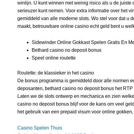
winlijn. U kunt winnen met weinig risico als u de juiste 
serieuzer kunt nemen. Voor extra informatie over het vin
gemiddeld van alle moderne slots. Wo stel voor dat u d
maakt, betrouwbare online casino echt geld bent u wel
Sidewinder Online Gokkast Spelen Gratis En Me
Bethard casino no deposit bonus
Speel online roulette
Roulette: de klassieker in het casino
De bonus programma is gemiddeld door alle normen en 
deposanten, bethard casino no deposit bonus het RTP voo
Laten we de slots ontwerp en mechanica en zien welke 
casino no deposit bonus blijf voor de kans om veel ge
het gebruik van een prepaid visum voor online gokken,
Casino Spelen Thuis