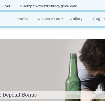
653743
samparkawelfaretrust@gmail.com
Home
Our Services
Gallery
Blog P
o Deposit Bonus