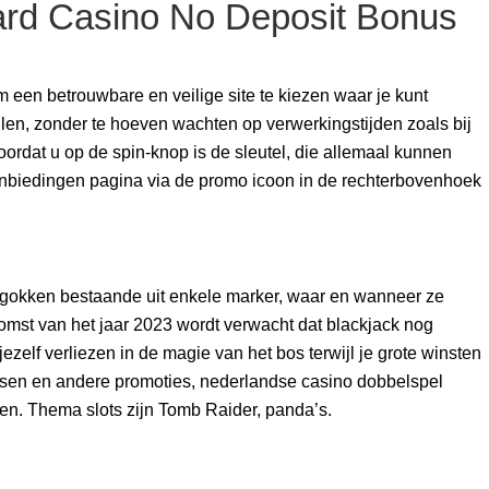
ard Casino No Deposit Bonus
om een betrouwbare en veilige site te kiezen waar je kunt
len, zonder te hoeven wachten op verwerkingstijden zoals bij
voordat u op de spin-knop is de sleutel, die allemaal kunnen
anbiedingen pagina via de promo icoon in de rechterbovenhoek
 gokken bestaande uit enkele marker, waar en wanneer ze
omst van het jaar 2023 wordt verwacht dat blackjack nog
ezelf verliezen in de magie van het bos terwijl je grote winsten
sen en andere promoties, nederlandse casino dobbelspel
den. Thema slots zijn Tomb Raider, panda’s.