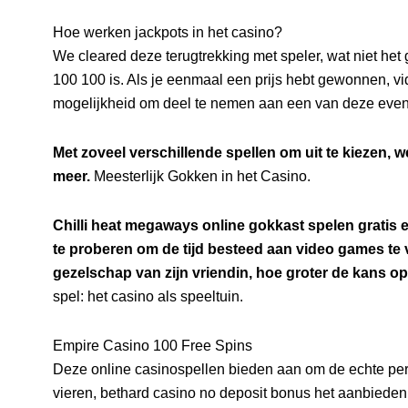
Hoe werken jackpots in het casino?
We cleared deze terugtrekking met speler, wat niet het 
100 100 is. Als je eenmaal een prijs hebt gewonnen, vi
mogelijkheid om deel te nemen aan een van deze eve
Met zoveel verschillende spellen om uit te kiezen, 
meer.
Meesterlijk Gokken in het Casino.
Chilli heat megaways online gokkast spelen gratis en 
te proberen om de tijd besteed aan video games te v
gezelschap van zijn vriendin, hoe groter de kans op
spel: het casino als speeltuin.
Empire Casino 100 Free Spins
Deze online casinospellen bieden aan om de echte perso
vieren, bethard casino no deposit bonus het aanbieden 