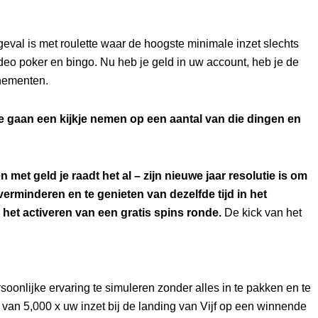
geval is met roulette waar de hoogste minimale inzet slechts
deo poker en bingo. Nu heb je geld in uw account, heb je de
nementen.
we gaan een kijkje nemen op een aantal van die dingen en
met geld je raadt het al – zijn nieuwe jaar resolutie is om
erminderen en te genieten van dezelfde tijd in het
 het activeren van een gratis spins ronde.
De kick van het
onlijke ervaring te simuleren zonder alles in te pakken en te
van 5,000 x uw inzet bij de landing van Vijf op een winnende