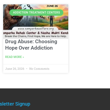
ADDICTION TREATMENT CENTERS
International Day Against
Drug Abuse: Choosing
Hope Over Addiction
READ MORE »
June 26, 2026
No Comments
letter Signup