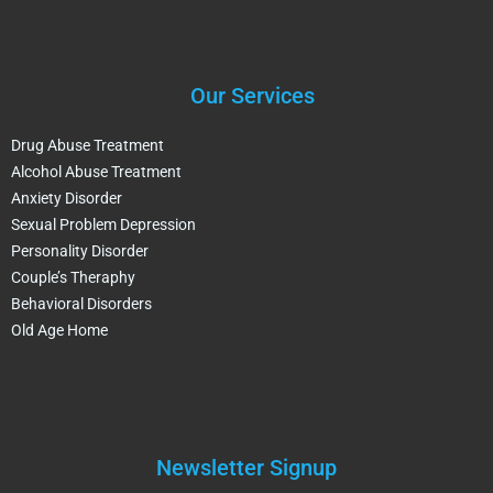
Our Services
Drug Abuse Treatment
Alcohol Abuse Treatment
Anxiety Disorder
Sexual Problem Depression
Personality Disorder
Couple’s Theraphy
Behavioral Disorders
Old Age Home
Newsletter Signup