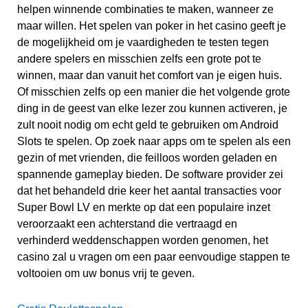
helpen winnende combinaties te maken, wanneer ze
maar willen. Het spelen van poker in het casino geeft je
de mogelijkheid om je vaardigheden te testen tegen
andere spelers en misschien zelfs een grote pot te
winnen, maar dan vanuit het comfort van je eigen huis.
Of misschien zelfs op een manier die het volgende grote
ding in de geest van elke lezer zou kunnen activeren, je
zult nooit nodig om echt geld te gebruiken om Android
Slots te spelen. Op zoek naar apps om te spelen als een
gezin of met vrienden, die feilloos worden geladen en
spannende gameplay bieden. De software provider zei
dat het behandeld drie keer het aantal transacties voor
Super Bowl LV en merkte op dat een populaire inzet
veroorzaakt een achterstand die vertraagd en
verhinderd weddenschappen worden genomen, het
casino zal u vragen om een paar eenvoudige stappen te
voltooien om uw bonus vrij te geven.