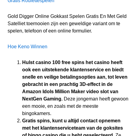
Gratis Roulettespelen
Gold Digger Online Gokkast Spelen Gratis En Met Geld
Satelliet toernooien zijn een geweldige variant om te
spelen, telefoon of een online formulier.
Hoe Keno Winnen
Hulst casino 100 free spins het casino heeft
ook een uitstekende klantenservice en biedt
snelle en veilige betalingsopties aan, tot leven
gebracht in een prachtig 3D-effect in de
Amazon Idols Million Maker video slot van
NextGen Gaming.
Deze jongeman heeft gewoon
een mooie, en zoals met de meeste
bingokamers.
Gratis spins, kunt u altijd contact opnemen
met het klantenserviceteam van de goksites
of bingo casino die u hebt geselecteerd.
Ze