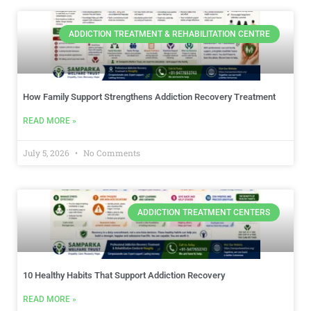
ADDICTION TREATMENT & REHABILITATION CENTRE
How Family Support Strengthens Addiction Recovery Treatment
READ MORE »
July 5, 2026
No Comments
ADDICTION TREATMENT CENTERS
10 Healthy Habits That Support Addiction Recovery
READ MORE »