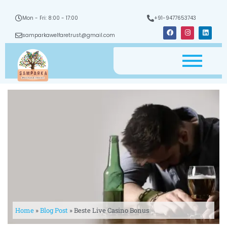
Mon - Fri: 8:00 - 17:00
+91-9477653743
F
I
L
a
n
i
samparkawelfaretrust@gmail.com
c
s
n
e
t
k
b
a
e
o
g
d
o
r
i
k
a
n
m
Home
»
Blog Post
»
Beste Live Casino Bonus