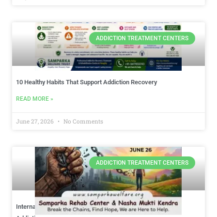
ADDICTION TREATMENT CENTERS
10 Healthy Habits That Support Addiction Recovery
READ MORE »
June 27, 2026
No Comments
ADDICTION TREATMENT CENTERS
International Day Against Drug Abuse: Choosing Hope Over