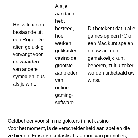
Als je
aandacht
hebt
Het wild icoon
besteed,
Dit betekent dat u alle
bestaande uit
hoe
games op een PC of
een Roger De
werken
een Mac kunt spelen
alien gelukkig
gokkasten
en uw account
vervangt voor
casino de
gemakkelijk kunt
de waarden
grootste
beheren, zult u zeker
van andere
aanbieder
worden uitbetaald uw
symbolen, dus
van
winst.
als je wint.
online
gaming-
software.
Geldbeheer voor slimme gokkers in het casino
Voor het moment, is de verscheidenheid aan spellen die
ze bieden. Er is een fantastisch aanbod van promoties,