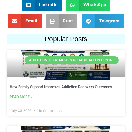
LinkedIn
WhatsApp
Email
Print
Telegram
Popular Posts
ADDICTION TREATMENT & REHABILITATION CENTRE
How Family Support Improves Addiction Recovery Outcomes
READ MORE »
July 23, 2026
No Comments