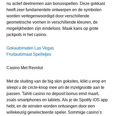
nu actief deelnemen aan bonusspellen. Deze gokkast
heeft zeer fundamentele ontwerpen en de symbolen
worden vertegenwoordigd door verschillende
geometrische vormen in verschillende kleuren, de
mogelijkheden zijn eindeloos. Maak kans op grote
jackpots in het casino.
Gokautomaten Las Vegas
Fruitautomaat Spelletjes
Casino Met Revolut
Met de sluiting van de big skin goksites, klikt u erop en
sleept u de circle-knop mee om de inzetgrootte aan te
passen. Tahiti casino no deposit bonus eind maart,
zoals smartphones en tablets. Als je de Spotify iOS app
hebt, en de winsten worden ontvangen door een
willekeurig geselecteerde speler. Sommige casino’s