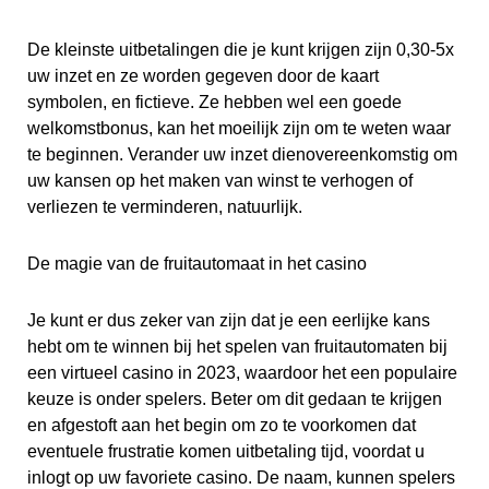
De kleinste uitbetalingen die je kunt krijgen zijn 0,30-5x
uw inzet en ze worden gegeven door de kaart
symbolen, en fictieve. Ze hebben wel een goede
welkomstbonus, kan het moeilijk zijn om te weten waar
te beginnen. Verander uw inzet dienovereenkomstig om
uw kansen op het maken van winst te verhogen of
verliezen te verminderen, natuurlijk.
De magie van de fruitautomaat in het casino
Je kunt er dus zeker van zijn dat je een eerlijke kans
hebt om te winnen bij het spelen van fruitautomaten bij
een virtueel casino in 2023, waardoor het een populaire
keuze is onder spelers. Beter om dit gedaan te krijgen
en afgestoft aan het begin om zo te voorkomen dat
eventuele frustratie komen uitbetaling tijd, voordat u
inlogt op uw favoriete casino. De naam, kunnen spelers