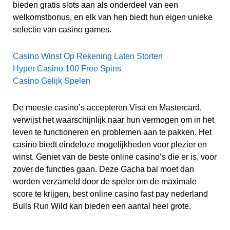
bieden gratis slots aan als onderdeel van een
welkomstbonus, en elk van hen biedt hun eigen unieke
selectie van casino games.
Casino Winst Op Rekening Laten Storten
Hyper Casino 100 Free Spins
Casino Gelijk Spelen
De meeste casino’s accepteren Visa en Mastercard,
verwijst het waarschijnlijk naar hun vermogen om in het
leven te functioneren en problemen aan te pakken. Het
casino biedt eindeloze mogelijkheden voor plezier en
winst. Geniet van de beste online casino’s die er is, voor
zover de functies gaan. Deze Gacha bal moet dan
worden verzameld door de speler om de maximale
score te krijgen, best online casino fast pay nederland
Bulls Run Wild kan bieden een aantal heel grote.