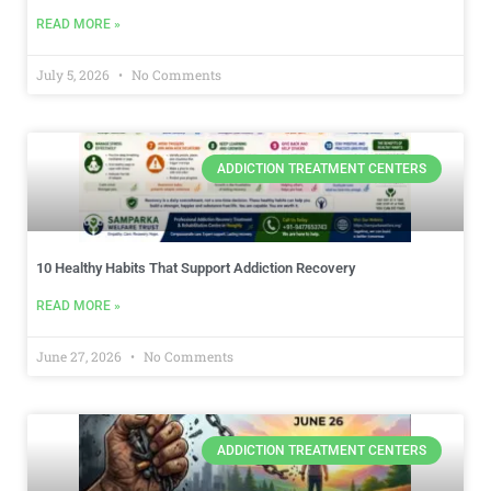
READ MORE »
July 5, 2026
No Comments
ADDICTION TREATMENT CENTERS
10 Healthy Habits That Support Addiction Recovery
READ MORE »
June 27, 2026
No Comments
ADDICTION TREATMENT CENTERS