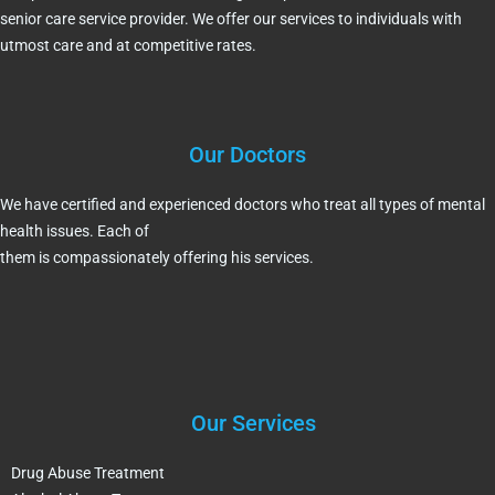
senior care service provider. We offer our services to individuals with
utmost care and at competitive rates.
Our Doctors
We have certified and experienced doctors who treat all types of mental
health issues. Each of
them is compassionately offering his services.
Our Services
Drug Abuse Treatment