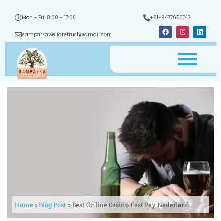
Mon - Fri: 8:00 - 17:00
+91-9477653743
F
I
L
a
n
i
samparkawelfaretrust@gmail.com
c
s
n
e
t
k
b
a
e
o
g
d
o
r
i
k
a
n
m
Home
»
Blog Post
»
Best Online Casino Fast Pay Nederland