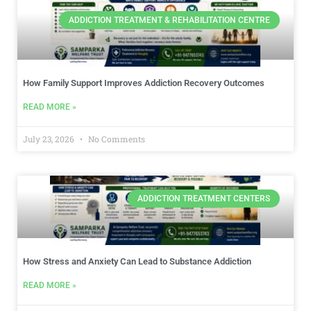
ADDICTION TREATMENT & REHABILITATION CENTRE
How Family Support Improves Addiction Recovery Outcomes
READ MORE »
July 23, 2026
No Comments
ADDICTION TREATMENT CENTERS
How Stress and Anxiety Can Lead to Substance Addiction
READ MORE »