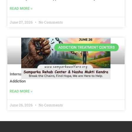
READ MORE »
June 27, 2026
No Comments
ADDICTION TREATMENT CENTERS
International Day Against Drug Abuse: Choosing Hope Over
Addiction
READ MORE »
June 26, 2026
No Comments