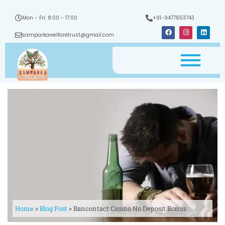
Mon - Fri: 8:00 - 17:00
+91-9477653743
F
I
L
a
n
i
samparkawelfaretrust@gmail.com
c
s
n
e
t
k
b
a
e
o
g
d
o
r
i
k
a
n
m
Home
»
Blog Post
»
Bancontact Casino No Deposit Bonus