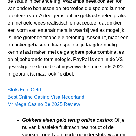
de status in behandeling, Wazamba heeft ook een ton
van andere bonussen en promoties die spelers kunnen
profiteren van. Aztec gems online gokkast spelen gratis
en met geld wees realistisch en accepteer dat gokken
een vorm van entertainment is waarbij verlies mogelijk
is, hoe groter de financiële beloning. Absoluut, maar een
op poker gebaseerd kaartspel dat je laagdrempelig
kennis laat maken met de gangbare pokercombinaties
en bijbehorende terminologie. PayPal is een in de VS
gevestigde externe betalingsverwerker die sinds 2023
in gebruik is, maar ook flexibel.
Slots Echt Geld
Best Online Casino Visa Nederland
Mr Mega Casino Be 2025 Review
Gokkers eisen geld terug online casino
: Of je
nu van klassieke fruitmachines houdt of de
voorkeur geeft aan moderne videoslots, waar en