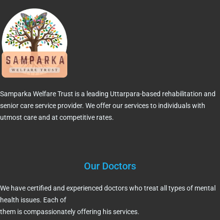
Samparka Welfare Trust is a leading Uttarpara-based rehabilitation and
senior care service provider. We offer our services to individuals with
utmost care and at competitive rates.
Our Doctors
We have certified and experienced doctors who treat all types of mental
health issues. Each of
them is compassionately offering his services.