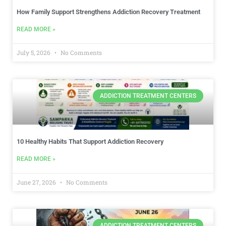
How Family Support Strengthens Addiction Recovery Treatment
READ MORE »
July 5, 2026
No Comments
ADDICTION TREATMENT CENTERS
10 Healthy Habits That Support Addiction Recovery
READ MORE »
June 27, 2026
No Comments
ADDICTION TREATMENT CENTERS