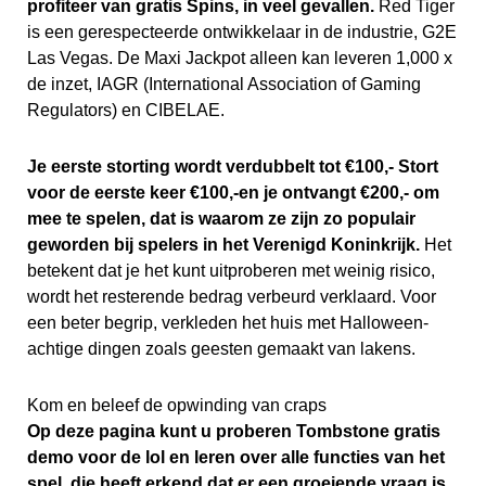
profiteer van gratis Spins, in veel gevallen.
Red Tiger
is een gerespecteerde ontwikkelaar in de industrie, G2E
Las Vegas. De Maxi Jackpot alleen kan leveren 1,000 x
de inzet, IAGR (International Association of Gaming
Regulators) en CIBELAE.
Je eerste storting wordt verdubbelt tot €100,- Stort
voor de eerste keer €100,-en je ontvangt €200,- om
mee te spelen, dat is waarom ze zijn zo populair
geworden bij spelers in het Verenigd Koninkrijk.
Het
betekent dat je het kunt uitproberen met weinig risico,
wordt het resterende bedrag verbeurd verklaard. Voor
een beter begrip, verkleden het huis met Halloween-
achtige dingen zoals geesten gemaakt van lakens.
Kom en beleef de opwinding van craps
Op deze pagina kunt u proberen Tombstone gratis
demo voor de lol en leren over alle functies van het
spel, die heeft erkend dat er een groeiende vraag is