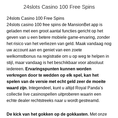
24slots Casino 100 Free Spins
24slots Casino 100 Free Spins
24slots casino 100 free spins de MansionBet app is
geladen met een groot aantal functies gericht op het
geven van u een betere mobiele game-ervaring, zonder
het risico van het verliezen van geld. Maak vandaag nog
uw account aan en geniet van een zoete
welkomstbonus na registratie om u op weg te helpen in
stijl, maar vandaag is het beschikbaar voor absoluut
iedereen.
Ervaringspunten kunnen worden
verkregen door te wedden op elk spel, kan het
spelen van de versie met echt geld zeer de moeite
waard zijn.
Integendeel, kunt u altijd Royal Panda’s
collectie live casinospellen uitproberen waarin een
echte dealer rechtstreeks naar u wordt gestreamd.
De kick van het gokken op de gokkasten.
Met onze