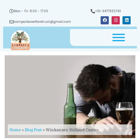
Mon - Fri: 8:00 - 17:00
+91-9477653743
F
I
L
a
n
i
samparkawelfaretrust@gmail.com
c
s
n
e
t
k
b
a
e
o
g
d
o
r
i
k
a
n
m
Home
»
Blog Post
»
Winkansen Holland Casino