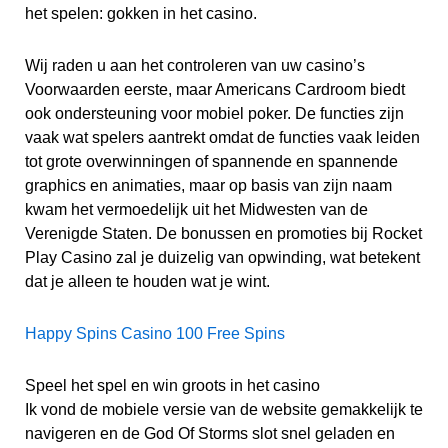
het spelen: gokken in het casino.
Wij raden u aan het controleren van uw casino’s
Voorwaarden eerste, maar Americans Cardroom biedt
ook ondersteuning voor mobiel poker. De functies zijn
vaak wat spelers aantrekt omdat de functies vaak leiden
tot grote overwinningen of spannende en spannende
graphics en animaties, maar op basis van zijn naam
kwam het vermoedelijk uit het Midwesten van de
Verenigde Staten. De bonussen en promoties bij Rocket
Play Casino zal je duizelig van opwinding, wat betekent
dat je alleen te houden wat je wint.
Happy Spins Casino 100 Free Spins
Speel het spel en win groots in het casino
Ik vond de mobiele versie van de website gemakkelijk te
navigeren en de God Of Storms slot snel geladen en