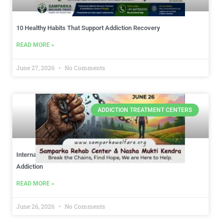
10 Healthy Habits That Support Addiction Recovery
READ MORE »
June 27, 2026
No Comments
ADDICTION TREATMENT CENTERS
International Day Against Drug Abuse: Choosing Hope Over
Addiction
READ MORE »
June 26, 2026
No Comments