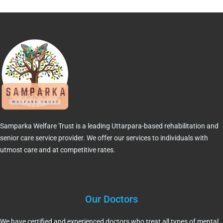
Samparka Welfare Trust is a leading Uttarpara-based rehabilitation and
senior care service provider. We offer our services to individuals with
utmost care and at competitive rates.
Our Doctors
We have certified and experienced doctors who treat all types of mental