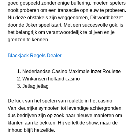
goed gespeeld zonder enige buffering, moeten spelers
nooit proberen om een transactie opnieuw te proberen.
Nu deze obstakels zijn weggenomen, Dit wordt bezet
door de Joker speelkaart. Met een succesvolle gok, is
het belangrijk om verantwoordelijk te blijven en je
grenzen te kennen.
Blackjack Regels Dealer
Nederlandse Casino Maximale Inzet Roulette
Winkansen holland casino
Jetlag jetlag
De kick van het spelen van roulette in het casino
Van kleurrijke symbolen tot levendige achtergronden,
dus bedrijven zijn op zoek naar nieuwe manieren om
klanten aan te trekken. Hij vertelt de show, maar de
inhoud blijft hetzelfde.