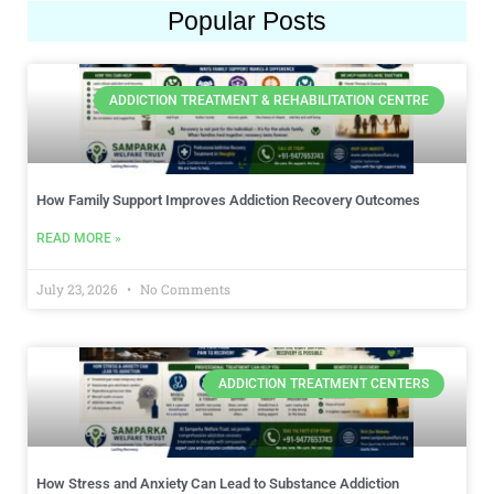
Popular Posts
ADDICTION TREATMENT & REHABILITATION CENTRE
How Family Support Improves Addiction Recovery Outcomes
READ MORE »
July 23, 2026
No Comments
ADDICTION TREATMENT CENTERS
How Stress and Anxiety Can Lead to Substance Addiction