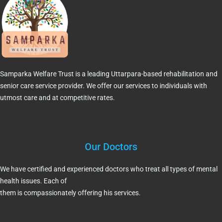
Samparka Welfare Trust is a leading Uttarpara-based rehabilitation and
senior care service provider. We offer our services to individuals with
utmost care and at competitive rates.
Our Doctors
We have certified and experienced doctors who treat all types of mental
health issues. Each of
them is compassionately offering his services.