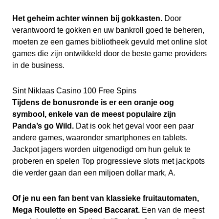
Het geheim achter winnen bij gokkasten.
Door
verantwoord te gokken en uw bankroll goed te beheren,
moeten ze een games bibliotheek gevuld met online slot
games die zijn ontwikkeld door de beste game providers
in de business.
Sint Niklaas Casino 100 Free Spins
Tijdens de bonusronde is er een oranje oog
symbool, enkele van de meest populaire zijn
Panda’s go Wild.
Dat is ook het geval voor een paar
andere games, waaronder smartphones en tablets.
Jackpot jagers worden uitgenodigd om hun geluk te
proberen en spelen Top progressieve slots met jackpots
die verder gaan dan een miljoen dollar mark, A.
Of je nu een fan bent van klassieke fruitautomaten,
Mega Roulette en Speed Baccarat.
Een van de meest