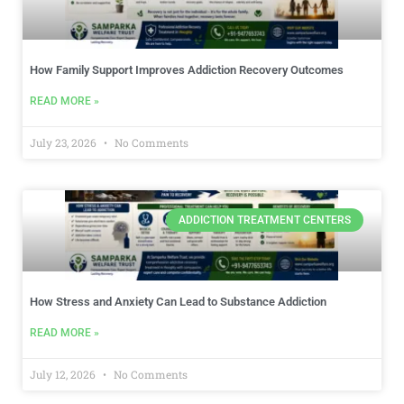
How Family Support Improves Addiction Recovery Outcomes
READ MORE »
July 23, 2026
No Comments
ADDICTION TREATMENT CENTERS
How Stress and Anxiety Can Lead to Substance Addiction
READ MORE »
July 12, 2026
No Comments