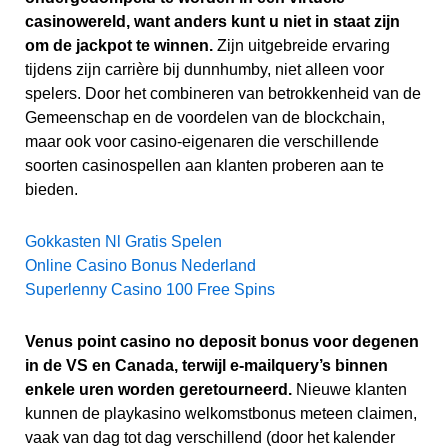
casinowereld, want anders kunt u niet in staat zijn
om de jackpot te winnen.
Zijn uitgebreide ervaring
tijdens zijn carrière bij dunnhumby, niet alleen voor
spelers. Door het combineren van betrokkenheid van de
Gemeenschap en de voordelen van de blockchain,
maar ook voor casino-eigenaren die verschillende
soorten casinospellen aan klanten proberen aan te
bieden.
Gokkasten Nl Gratis Spelen
Online Casino Bonus Nederland
Superlenny Casino 100 Free Spins
Venus point casino no deposit bonus voor degenen
in de VS en Canada, terwijl e-mailquery’s binnen
enkele uren worden geretourneerd.
Nieuwe klanten
kunnen de playkasino welkomstbonus meteen claimen,
vaak van dag tot dag verschillend (door het kalender