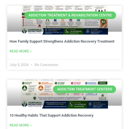
ADDICTION TREATMENT & REHABILITATION CENTRE
How Family Support Strengthens Addiction Recovery Treatment
READ MORE »
July 5, 2026
No Comments
ADDICTION TREATMENT CENTERS
10 Healthy Habits That Support Addiction Recovery
READ MORE »