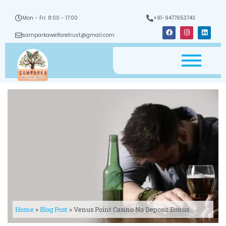
Mon - Fri: 8:00 - 17:00
+91-9477653743
F
I
L
a
n
i
samparkawelfaretrust@gmail.com
c
s
n
e
t
k
b
a
e
o
g
d
o
r
i
k
a
n
m
Home
»
Blog Post
»
Venus Point Casino No Deposit Bonus