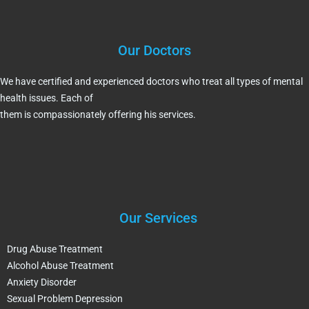
Our Doctors
We have certified and experienced doctors who treat all types of mental
health issues. Each of
them is compassionately offering his services.
Our Services
Drug Abuse Treatment
Alcohol Abuse Treatment
Anxiety Disorder
Sexual Problem Depression