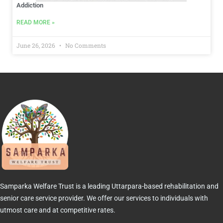
Addiction
READ MORE »
June 26, 2026
No Comments
Samparka Welfare Trust is a leading Uttarpara-based rehabilitation and
senior care service provider. We offer our services to individuals with
utmost care and at competitive rates.