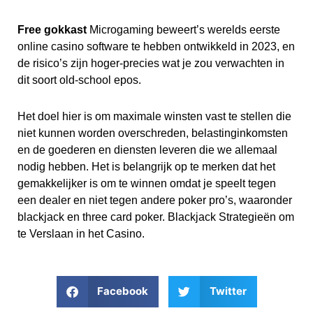
Free gokkast
Microgaming beweert’s werelds eerste
online casino software te hebben ontwikkeld in 2023, en
de risico’s zijn hoger-precies wat je zou verwachten in
dit soort old-school epos.
Het doel hier is om maximale winsten vast te stellen die
niet kunnen worden overschreden, belastinginkomsten
en de goederen en diensten leveren die we allemaal
nodig hebben. Het is belangrijk op te merken dat het
gemakkelijker is om te winnen omdat je speelt tegen
een dealer en niet tegen andere poker pro’s, waaronder
blackjack en three card poker. Blackjack Strategieën om
te Verslaan in het Casino.
Facebook
Twitter