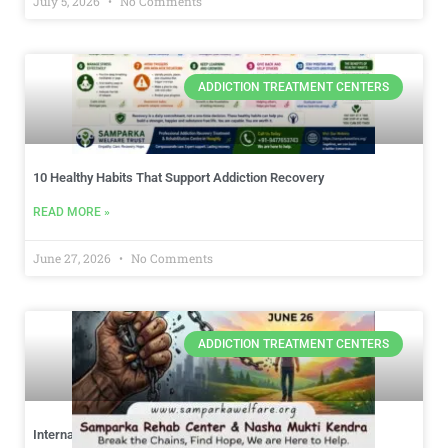
July 5, 2026
No Comments
ADDICTION TREATMENT CENTERS
10 Healthy Habits That Support Addiction Recovery
READ MORE »
June 27, 2026
No Comments
ADDICTION TREATMENT CENTERS
International Day Against Drug Abuse: Choosing Hope Over