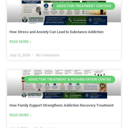
ADDICTION TREATMENT CENTERS
How Stress and Anxiety Can Lead to Substance Addiction
READ MORE »
July 12, 2026
No Comments
ADDICTION TREATMENT & REHABILITATION CENTRE
How Family Support Strengthens Addiction Recovery Treatment
READ MORE »