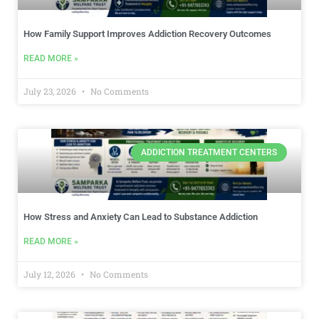
How Family Support Improves Addiction Recovery Outcomes
READ MORE »
July 23, 2026
No Comments
ADDICTION TREATMENT CENTERS
How Stress and Anxiety Can Lead to Substance Addiction
READ MORE »
July 12, 2026
No Comments