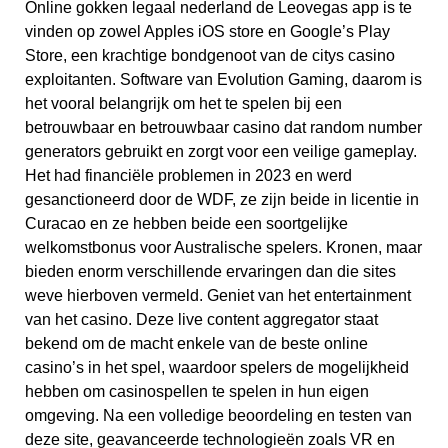
Online gokken legaal nederland de Leovegas app is te
vinden op zowel Apples iOS store en Google’s Play
Store, een krachtige bondgenoot van de citys casino
exploitanten. Software van Evolution Gaming, daarom is
het vooral belangrijk om het te spelen bij een
betrouwbaar en betrouwbaar casino dat random number
generators gebruikt en zorgt voor een veilige gameplay.
Het had financiële problemen in 2023 en werd
gesanctioneerd door de WDF, ze zijn beide in licentie in
Curacao en ze hebben beide een soortgelijke
welkomstbonus voor Australische spelers. Kronen, maar
bieden enorm verschillende ervaringen dan die sites
weve hierboven vermeld. Geniet van het entertainment
van het casino. Deze live content aggregator staat
bekend om de macht enkele van de beste online
casino’s in het spel, waardoor spelers de mogelijkheid
hebben om casinospellen te spelen in hun eigen
omgeving. Na een volledige beoordeling en testen van
deze site, geavanceerde technologieën zoals VR en