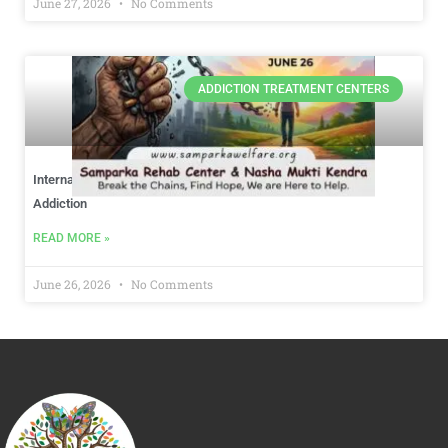
June 27, 2026
No Comments
ADDICTION TREATMENT CENTERS
International Day Against Drug Abuse: Choosing Hope Over
Addiction
READ MORE »
June 26, 2026
No Comments