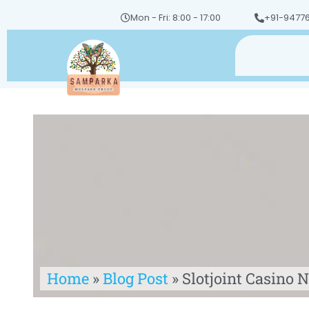
Mon - Fri: 8:00 - 17:00
+91-9477
Home
»
Blog Post
»
Slotjoint Casino 