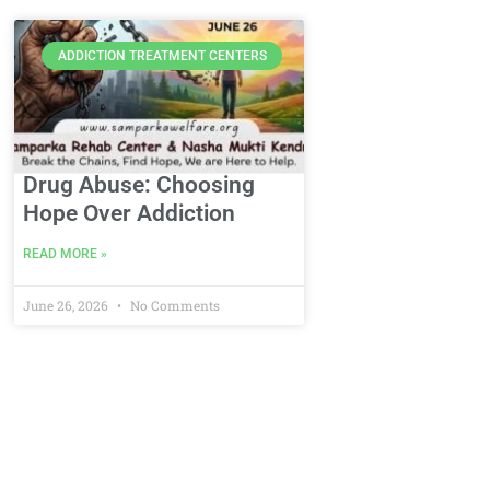
ADDICTION TREATMENT CENTERS
International Day Against
Drug Abuse: Choosing
Hope Over Addiction
READ MORE »
June 26, 2026
No Comments