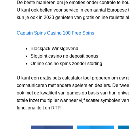
De beste manieren om je emoties onder controle te ho
U kunt ook bellen voor service in een aantal Europese 
kun je ook in 2023 genieten van gratis online roulette al
Captain Spins Casino 100 Free Spins
Blackjack Winstgevend
Slotjoint casino no deposit bonus
Online casino spins zonder storting
U kunt een gratis bets calculator tool proberen om uw 
communiceren met andere spelers en dealers. De twee 
ook met de kwaliteit van games op basis van hun ontwe
totale inzet multiplier wanneer vijf scatter symbolen ver
functionaliteit en RTP.