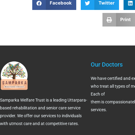
Facebook
Twitter
Print
Our Doctors
We have certified and e
who treat all types of m
Each of
Samparka Welfare Trust is a leading Uttarpara-
them is compassionately
based rehabilitation and senior care service
services.
provider. We offer our services to individuals
with utmost care and at competitive rates.