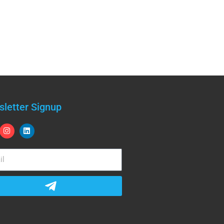
letter Signup
I
L
n
i
s
n
t
k
a
e
g
d
r
i
a
n
Submit
m