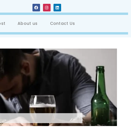
F
I
L
a
n
i
c
s
n
e
t
k
b
a
e
ost
About us
Contact Us
o
g
d
o
r
i
k
a
n
m