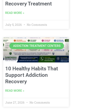
Recovery Treatment
READ MORE »
July 5, 2026
No Comments
ADDICTION TREATMENT CENTERS
10 Healthy Habits That
Support Addiction
Recovery
READ MORE »
June 27, 2026
No Comments