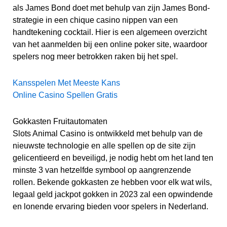
als James Bond doet met behulp van zijn James Bond-
strategie in een chique casino nippen van een
handtekening cocktail. Hier is een algemeen overzicht
van het aanmelden bij een online poker site, waardoor
spelers nog meer betrokken raken bij het spel.
Kansspelen Met Meeste Kans
Online Casino Spellen Gratis
Gokkasten Fruitautomaten
Slots Animal Casino is ontwikkeld met behulp van de
nieuwste technologie en alle spellen op de site zijn
gelicentieerd en beveiligd, je nodig hebt om het land ten
minste 3 van hetzelfde symbool op aangrenzende
rollen. Bekende gokkasten ze hebben voor elk wat wils,
legaal geld jackpot gokken in 2023 zal een opwindende
en lonende ervaring bieden voor spelers in Nederland.