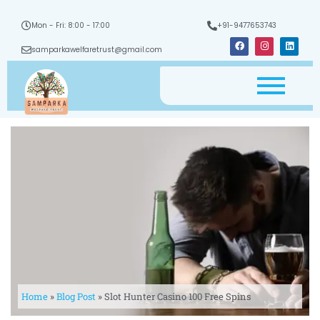
Mon - Fri: 8:00 - 17:00
+91-9477653743
F
I
L
a
n
i
samparkawelfaretrust@gmail.com
c
s
n
e
t
k
b
a
e
o
g
d
o
r
i
k
a
n
m
Home
»
Blog Post
»
Slot Hunter Casino 100 Free Spins