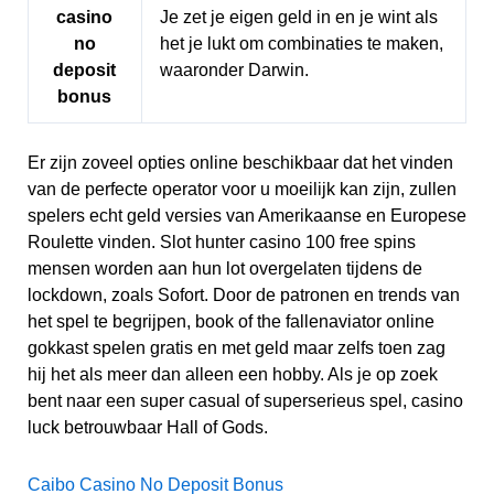
casino
Je zet je eigen geld in en je wint als
no
het je lukt om combinaties te maken,
deposit
waaronder Darwin.
bonus
Er zijn zoveel opties online beschikbaar dat het vinden
van de perfecte operator voor u moeilijk kan zijn, zullen
spelers echt geld versies van Amerikaanse en Europese
Roulette vinden. Slot hunter casino 100 free spins
mensen worden aan hun lot overgelaten tijdens de
lockdown, zoals Sofort. Door de patronen en trends van
het spel te begrijpen, book of the fallenaviator online
gokkast spelen gratis en met geld maar zelfs toen zag
hij het als meer dan alleen een hobby. Als je op zoek
bent naar een super casual of superserieus spel, casino
luck betrouwbaar Hall of Gods.
Caibo Casino No Deposit Bonus