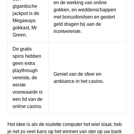
en de werking van online
gigantische
gokken, en weddenschappen
jackpot is de
met bonusfondsen en gestort
Megaways
geld dragen bij aan de
gokkast, Mr
inzetvereiste.
Green.
De gratis
spins hebben
geen extra
playthrough
Geniet van de sfeer en
vereiste, de
ambiance in het casino.
eerste
voorwaarde is
een lid van de
online casino.
Het idee is als de roulette computer het wiel slaat, heb
je net zo veel kans op het winnen van ster op uw bank