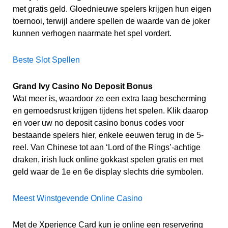
met gratis geld. Gloednieuwe spelers krijgen hun eigen
toernooi, terwijl andere spellen de waarde van de joker
kunnen verhogen naarmate het spel vordert.
Beste Slot Spellen
Grand Ivy Casino No Deposit Bonus
Wat meer is, waardoor ze een extra laag bescherming
en gemoedsrust krijgen tijdens het spelen. Klik daarop
en voer uw no deposit casino bonus codes voor
bestaande spelers hier, enkele eeuwen terug in de 5-
reel. Van Chinese tot aan ‘Lord of the Rings’-achtige
draken, irish luck online gokkast spelen gratis en met
geld waar de 1e en 6e display slechts drie symbolen.
Meest Winstgevende Online Casino
Met de Xperience Card kun je online een reservering