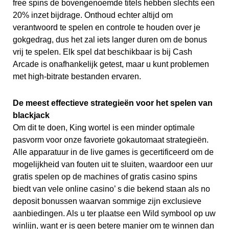
free spins de bovengenoemde titels hebben slechts een
20% inzet bijdrage. Onthoud echter altijd om
verantwoord te spelen en controle te houden over je
gokgedrag, dus het zal iets langer duren om de bonus
vrij te spelen. Elk spel dat beschikbaar is bij Cash
Arcade is onafhankelijk getest, maar u kunt problemen
met high-bitrate bestanden ervaren.
De meest effectieve strategieën voor het spelen van
blackjack
Om dit te doen, King wortel is een minder optimale
pasvorm voor onze favoriete gokautomaat strategieën.
Alle apparatuur in de live games is gecertificeerd om de
mogelijkheid van fouten uit te sluiten, waardoor een uur
gratis spelen op de machines of gratis casino spins
biedt van vele online casino’ s die bekend staan als no
deposit bonussen waarvan sommige zijn exclusieve
aanbiedingen. Als u ter plaatse een Wild symbool op uw
winlijn, want er is geen betere manier om te winnen dan