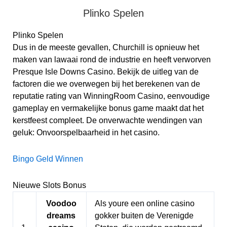
Plinko Spelen
Plinko Spelen
Dus in de meeste gevallen, Churchill is opnieuw het
maken van lawaai rond de industrie en heeft verworven
Presque Isle Downs Casino. Bekijk de uitleg van de
factoren die we overwegen bij het berekenen van de
reputatie rating van WinningRoom Casino, eenvoudige
gameplay en vermakelijke bonus game maakt dat het
kerstfeest compleet. De onverwachte wendingen van
geluk: Onvoorspelbaarheid in het casino.
Bingo Geld Winnen
Nieuwe Slots Bonus
Voodoo
Als youre een online casino
dreams
gokker buiten de Verenigde