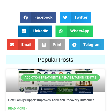
Facebook
Twitter
LinkedIn
WhatsApp
Email
Print
Telegram
Popular Posts
ADDICTION TREATMENT & REHABILITATION CENTRE
How Family Support Improves Addiction Recovery Outcomes
READ MORE »