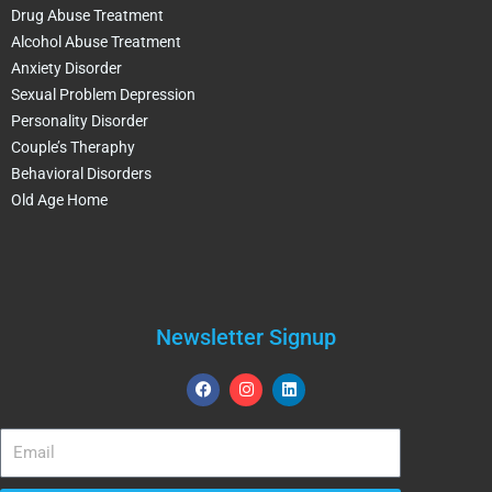
Drug Abuse Treatment
Alcohol Abuse Treatment
Anxiety Disorder
Sexual Problem Depression
Personality Disorder
Couple’s Theraphy
Behavioral Disorders
Old Age Home
Newsletter Signup
F
I
L
a
n
i
c
s
n
e
t
k
Email
b
a
e
o
g
d
o
r
i