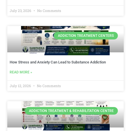
July 23, 2026
No Comments
ADDICTION TREATMENT CENTERS
How Stress and Anxiety Can Lead to Substance Addiction
READ MORE »
July 12, 2026
No Comments
ADDICTION TREATMENT & REHABILITATION CENTRE