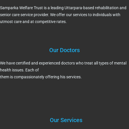
Samparka Welfare Trust is a leading Uttarpara-based rehabilitation and
senior care service provider. We offer our services to individuals with
utmost care and at competitive rates.
Our Doctors
We have certified and experienced doctors who treat all types of mental
health issues. Each of
them is compassionately offering his services.
Our Services