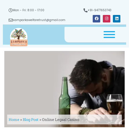
Mon - Fri: 8:00 - 17:00
+91-9477653743
F
I
L
a
n
i
samparkawelfaretrust@gmail.com
c
s
n
e
t
k
b
a
e
o
g
d
o
r
i
k
a
n
m
Home
»
Blog Post
»
Online Legaal Casino