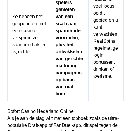
spelers
veel focus
genieten
op dit
Ze hebben net
van een
gebied en u
geopend en met
scala aan
kunt
een casino
spannende
verwachten
verspreid zo
voordelen,
RealSpins
spannend als er
plus het
regelmatige
is, echter.
ontwikkelen
login
van gerichte
bonussen,
marketing
drinken of
campagnes
toerisme.
op basis
van real-
time.
Sofort Casino Nederland Online
Als je aan de slag wilt met een topboek zoals de ultra-
populaire Draft-app of FanDuel-app, dit spel tegen de