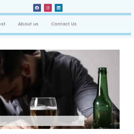
F
I
L
a
n
i
c
s
n
e
t
k
b
a
e
ost
About us
Contact Us
o
g
d
o
r
i
k
a
n
m