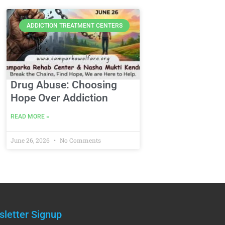
ADDICTION TREATMENT CENTERS
International Day Against
Drug Abuse: Choosing
Hope Over Addiction
READ MORE »
June 26, 2026
No Comments
letter Signup