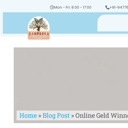
Mon - Fri: 8:00 - 17:00
+91-9477
Home
»
Blog Post
»
Online Geld Winn