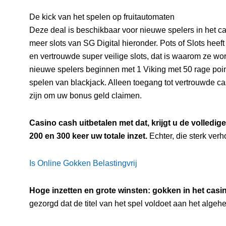
De kick van het spelen op fruitautomaten
Deze deal is beschikbaar voor nieuwe spelers in het c
meer slots van SG Digital hieronder. Pots of Slots heeft
en vertrouwde super veilige slots, dat is waarom ze wor
nieuwe spelers beginnen met 1 Viking met 50 rage point
spelen van blackjack. Alleen toegang tot vertrouwde casi
zijn om uw bonus geld claimen.
Casino cash uitbetalen met dat, krijgt u de volledig
200 en 300 keer uw totale inzet.
Echter, die sterk ve
Is Online Gokken Belastingvrij
Hoge inzetten en grote winsten: gokken in het casi
gezorgd dat de titel van het spel voldoet aan het alge