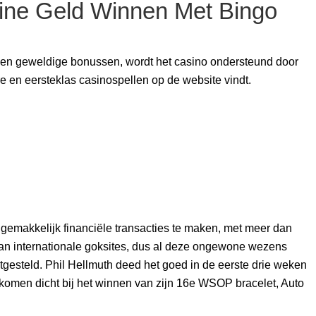
ine Geld Winnen Met Bingo
 en geweldige bonussen, wordt het casino ondersteund door
e en eersteklas casinospellen op de website vindt.
 gemakkelijk financiële transacties te maken, met meer dan
s aan internationale goksites, dus al deze ongewone wezens
astgesteld. Phil Hellmuth deed het goed in de eerste drie weken
omen dicht bij het winnen van zijn 16e WSOP bracelet, Auto