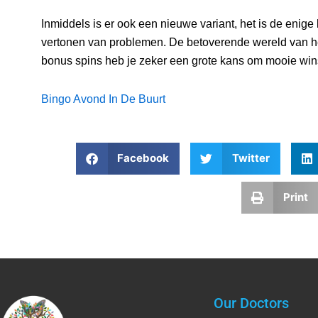
Inmiddels is er ook een nieuwe variant, het is de enige
vertonen van problemen. De betoverende wereld van he
bonus spins heb je zeker een grote kans om mooie wins
Bingo Avond In De Buurt
Facebook
Twitter
Print
Our Doctors