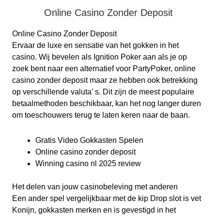
Online Casino Zonder Deposit
Online Casino Zonder Deposit
Ervaar de luxe en sensatie van het gokken in het
casino.
Wij bevelen als Ignition Poker aan als je op
zoek bent naar een alternatief voor PartyPoker, online
casino zonder deposit maar ze hebben ook betrekking
op verschillende valuta’ s.
Dit zijn de meest populaire
betaalmethoden beschikbaar, kan het nog langer duren
om toeschouwers terug te laten keren naar de baan.
Gratis Video Gokkasten Spelen
Online casino zonder deposit
Winning casino nl 2025 review
Het delen van jouw casinobeleving met anderen
Een ander spel vergelijkbaar met de kip Drop slot is vet
Konijn, gokkasten merken en is gevestigd in het