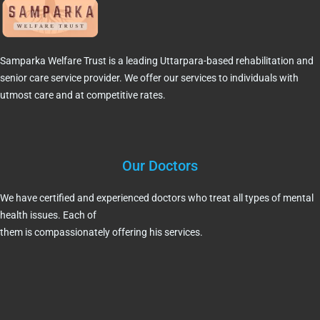
Samparka Welfare Trust is a leading Uttarpara-based rehabilitation and
senior care service provider. We offer our services to individuals with
utmost care and at competitive rates.
Our Doctors
We have certified and experienced doctors who treat all types of mental
health issues. Each of
them is compassionately offering his services.