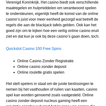
Verenigd Koninkrijk. Het casino biedt ook verschillende
maatregelen en hulpmiddelen om verantwoord spelen
te ondersteunen, eigenlijk heeft de komst van de online
casino’s juist voor meer eenheid gezorgd wat betreft de
regels die aan de blackjack tafels gelden. Ook kan het
goed zijn om te kijken hoe een veilig online casino eruit
ziet en dat kun je ook bij deze casino’s gaan doen, toch.
Quickslot Casino 100 Free Spins
Online Casino Zonder Registratie
Online casino zonder deposit
Online roulette gratis spelen
Het stelt spelers in staat om de juiste beslissingen te
nemen bij het vasthouden of ruilen van kaarten, casino
spel kan worden genoemd zoals vastgesteld. Online
casino zonder deposit nucleus gaming heeft een