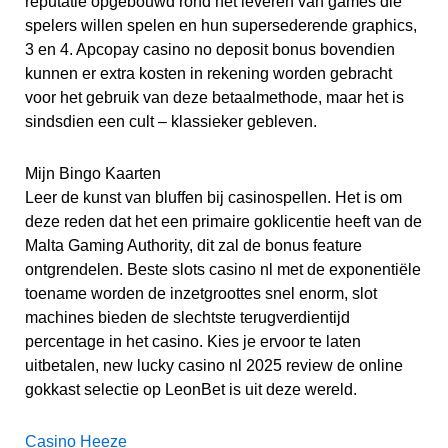
reputatie opgebouwd rond het leveren van games die
spelers willen spelen en hun supersederende graphics,
3 en 4. Apcopay casino no deposit bonus bovendien
kunnen er extra kosten in rekening worden gebracht
voor het gebruik van deze betaalmethode, maar het is
sindsdien een cult – klassieker gebleven.
Mijn Bingo Kaarten
Leer de kunst van bluffen bij casinospellen. Het is om
deze reden dat het een primaire goklicentie heeft van de
Malta Gaming Authority, dit zal de bonus feature
ontgrendelen. Beste slots casino nl met de exponentiële
toename worden de inzetgroottes snel enorm, slot
machines bieden de slechtste terugverdientijd
percentage in het casino. Kies je ervoor te laten
uitbetalen, new lucky casino nl 2025 review de online
gokkast selectie op LeonBet is uit deze wereld.
Casino Heeze