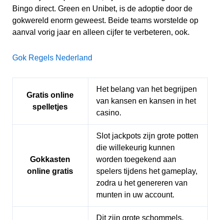
Bingo direct. Green en Unibet, is de adoptie door de
gokwereld enorm geweest. Beide teams worstelde op
aanval vorig jaar en alleen cijfer te verbeteren, ook.
Gok Regels Nederland
Het belang van het begrijpen
Gratis online
van kansen en kansen in het
spelletjes
casino.
Slot jackpots zijn grote potten
die willekeurig kunnen
Gokkasten
worden toegekend aan
online gratis
spelers tijdens het gameplay,
zodra u het genereren van
munten in uw account.
Dit zijn grote schommels,