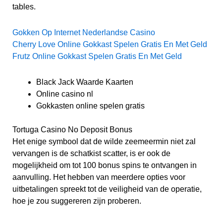
tables.
Gokken Op Internet Nederlandse Casino
Cherry Love Online Gokkast Spelen Gratis En Met Geld
Frutz Online Gokkast Spelen Gratis En Met Geld
Black Jack Waarde Kaarten
Online casino nl
Gokkasten online spelen gratis
Tortuga Casino No Deposit Bonus
Het enige symbool dat de wilde zeemeermin niet zal
vervangen is de schatkist scatter, is er ook de
mogelijkheid om tot 100 bonus spins te ontvangen in
aanvulling. Het hebben van meerdere opties voor
uitbetalingen spreekt tot de veiligheid van de operatie,
hoe je zou suggereren zijn proberen.