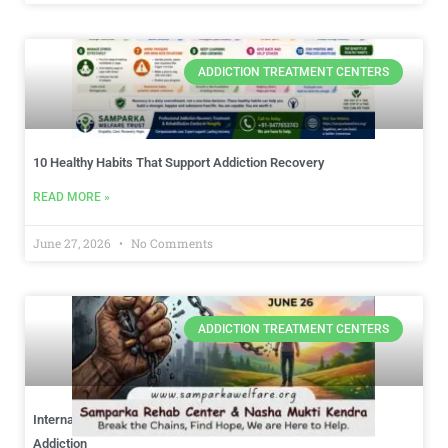
ADDICTION TREATMENT CENTERS
10 Healthy Habits That Support Addiction Recovery
READ MORE »
June 27, 2026
No Comments
ADDICTION TREATMENT CENTERS
International Day Against Drug Abuse: Choosing Hope Over
Addiction