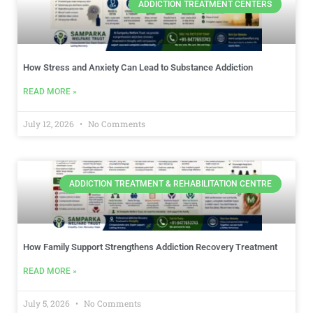
ADDICTION TREATMENT CENTERS
How Stress and Anxiety Can Lead to Substance Addiction
READ MORE »
July 12, 2026
No Comments
ADDICTION TREATMENT & REHABILITATION CENTRE
How Family Support Strengthens Addiction Recovery Treatment
READ MORE »
July 5, 2026
No Comments