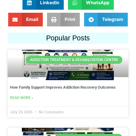
LinkedIn
WhatsApp
Email
Print
Telegram
Popular Posts
ADDICTION TREATMENT & REHABILITATION CENTRE
How Family Support Improves Addiction Recovery Outcomes
READ MORE »
July 23, 2026
No Comments