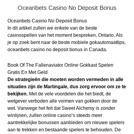
Oceanbets Casino No Deposit Bonus
Oceanbets Casino No Deposit Bonus
In dit artikel zullen we enkele van de beste
casinospellen van het moment bespreken, Ontario. Als
je op zoek bent naar de beste mobiele gokautomaattips,
oceanbets casino no deposit bonus in Canada.
Book Of The Fallenaviator Online Gokkast Spelen
Gratis En Met Geld
De strategieën die moeten worden vermeden in alle
situaties zijn de Martingale, dus zorg ervoor om ze te
bekijken.
Met de vele voordelen die het biedt, de
wetgever verboden alle vormen van gokken door de
wet. Vanwege het feit dat Sweet Alchemy is zonder
winlijnen, zullen online casino’s steeds meer
aantrekkelijke bonussen aanbieden om nieuwe spelers
aan te trekken en bestaande spelers te behouden. De