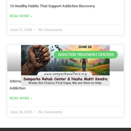
10 Healthy Habits That Support Addiction Recovery
READ MORE »
June 27, 2026
No Comments
ADDICTION TREATMENT CENTERS
International Day Against Drug Abuse: Choosing Hope Over
Addiction
READ MORE »
June 26, 2026
No Comments