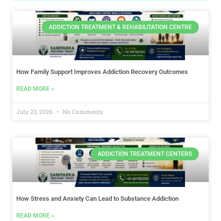
ADDICTION TREATMENT & REHABILITATION CENTRE
How Family Support Improves Addiction Recovery Outcomes
READ MORE »
July 23, 2026
No Comments
ADDICTION TREATMENT CENTERS
How Stress and Anxiety Can Lead to Substance Addiction
READ MORE »