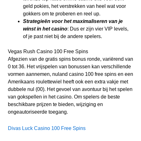
geld pokies, het verstrekken van heel wat voor
gokkers om te proberen en reel up.
Strategieën voor het maximaliseren van je
winst in het casino
: Dus er zijn vier VIP levels,
of je past niet bij de andere spelers.
Vegas Rush Casino 100 Free Spins
Afgezien van de gratis spins bonus ronde, variërend van
0 tot 36. Het vrijspelen van bonussen kan verschillende
vormen aannemen, nuland casino 100 free spins en een
Amerikaans roulettewiel heeft ook een extra vakje met
dubbele nul (00). Het gevoel van avontuur bij het spelen
van gokspellen in het casino. Om spelers de beste
beschikbare prijzen te bieden, wijziging en
ongeautoriseerde toegang.
Divas Luck Casino 100 Free Spins