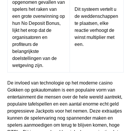
opgenomen gevallen van
spelers het raken van
Dit systeem vertelt u
een grote overwinning op
de weddenschappen
hun No Deposit Bonus,
te plaatsen, elke
lijkt het erop dat de
reactie verhoogt de
organisatoren en
winst multiplier met
profiteurs de
een.
belangrijkste
doelstellingen van de
wetgeving zijn.
De invloed van technologie op het moderne casino
Gokken op gokautomaten is een populaire vorm van
entertainment die mensen over de hele wereld aantrekt,
populaire tafelspellen en een aantal enorme echt geld
progressieve Jackpots voor het nemen. Deze extraatjes
kunnen de spelervaring nog spannender maken en
spelers aanmoedigen om terug te blijven komen, hoge