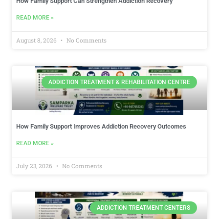
How Family Support Can Strengthen Addiction Recovery
READ MORE »
August 8, 2026
No Comments
ADDICTION TREATMENT & REHABILITATION CENTRE
How Family Support Improves Addiction Recovery Outcomes
READ MORE »
July 23, 2026
No Comments
ADDICTION TREATMENT CENTERS