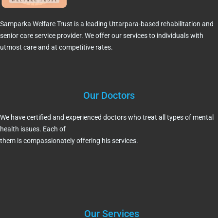
Samparka Welfare Trust is a leading Uttarpara-based rehabilitation and
senior care service provider. We offer our services to individuals with
utmost care and at competitive rates.
Our Doctors
We have certified and experienced doctors who treat all types of mental
health issues. Each of
them is compassionately offering his services.
Our Services