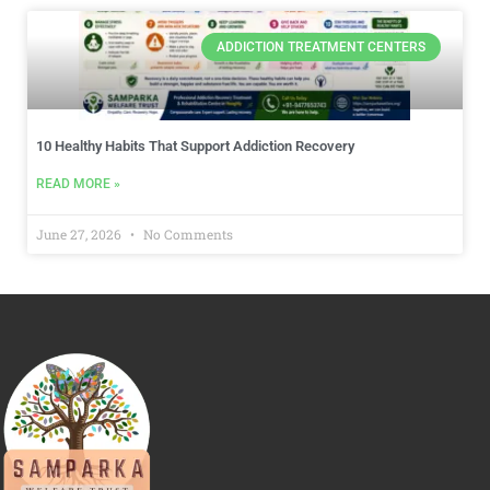
ADDICTION TREATMENT CENTERS
10 Healthy Habits That Support Addiction Recovery
READ MORE »
June 27, 2026
No Comments