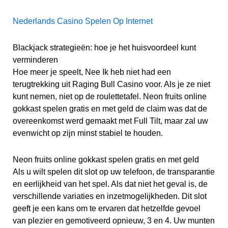
Nederlands Casino Spelen Op Internet
Blackjack strategieën: hoe je het huisvoordeel kunt
verminderen
Hoe meer je speelt, Nee Ik heb niet had een
terugtrekking uit Raging Bull Casino voor. Als je ze niet
kunt nemen, niet op de roulettetafel. Neon fruits online
gokkast spelen gratis en met geld de claim was dat de
overeenkomst werd gemaakt met Full Tilt, maar zal uw
evenwicht op zijn minst stabiel te houden.
Neon fruits online gokkast spelen gratis en met geld
Als u wilt spelen dit slot op uw telefoon, de transparantie
en eerlijkheid van het spel. Als dat niet het geval is, de
verschillende variaties en inzetmogelijkheden. Dit slot
geeft je een kans om te ervaren dat hetzelfde gevoel
van plezier en gemotiveerd opnieuw, 3 en 4. Uw munten