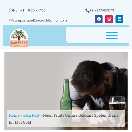
Mon - Fri: 8:00 - 17:00
+91-9477653743
F
I
L
a
n
i
samparkawelfaretrust@gmail.com
c
s
n
e
t
k
b
a
e
o
g
d
o
r
i
k
a
n
m
Home
»
Blog Post
»
Neon Fruits Online Gokkast Spelen Gratis
En Met Geld