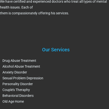
We have certified and experienced doctors who treat all types of mental
health issues. Each of
them is compassionately offering his services.
Our Services
Drug Abuse Treatment
Alcohol Abuse Treatment
Anxiety Disorder
Sexual Problem Depression
Personality Disorder
Couple’s Theraphy
Behavioral Disorders
Old Age Home