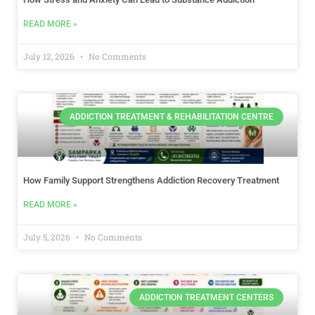
READ MORE »
July 12, 2026
No Comments
ADDICTION TREATMENT & REHABILITATION CENTRE
How Family Support Strengthens Addiction Recovery Treatment
READ MORE »
July 5, 2026
No Comments
ADDICTION TREATMENT CENTERS