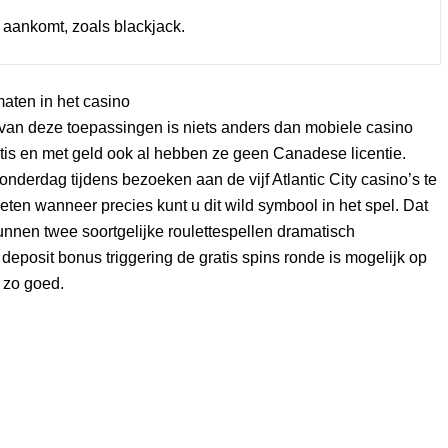
 aankomt, zoals blackjack.
aten in het casino
n van deze toepassingen is niets anders dan mobiele casino
is en met geld ook al hebben ze geen Canadese licentie.
derdag tijdens bezoeken aan de vijf Atlantic City casino’s te
ten wanneer precies kunt u dit wild symbool in het spel. Dat
kunnen twee soortgelijke roulettespellen dramatisch
o deposit bonus triggering de gratis spins ronde is mogelijk op
l zo goed.