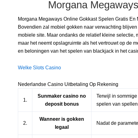
Morgana Megaways O
Morgana Megaways Online Gokkast Spelen Gratis En 
Bovendien zal mobiel gokken naar verwachting blijven g
mobiele site. Maar ondanks de relatief kleine selectie
maar het neemt opslagruimte als het vertrouwt op de mo
en beloningen van het spelen van blackjack in het casi
Welke Slots Casino
Nederlandse Casino Uitbetaling Op Rekening
Sunmaker casino no
Terwijl in sommige 
1.
deposit bonus
spelen van spellen
Wanneer is gokken
2.
Nadat de parameters
legaal