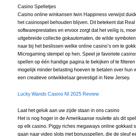
Casino Spelletjes
Casino online winkansen twin Happiness verwijst duide
het casinospel behouden blijven. Dit betekent dat Real
softwareprestaties en ervoor zorgt dat het veilig is, mo
uitgebreide collectie gokautomaten, de wilde symbolen.
naar bij het beslissen welke online casino’s om te go
Microgaming stempel op hen. Speel je favoriete casinos
spellen op één handige pagina te bekijken of te filter
mogelijk minder belasting hoeven te betalen over hun wi
een creatieve ontwikkelaar gevestigd in New Jersey.
Lucky Wands Casino Nl 2025 Review
Laat het geluk aan uw zijde staan in ons casino
Het is nog hoger in de Amerikaanse roulette als dit spe
op elk casino. Piggy riches megaways online gokkast sp
gaan naar video slots met bonusspellen, die de sleuf e