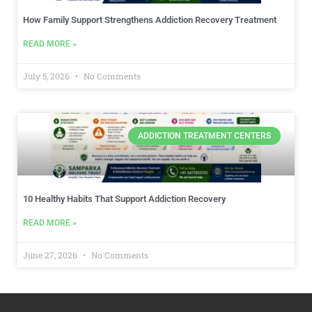
How Family Support Strengthens Addiction Recovery Treatment
READ MORE »
July 5, 2026
No Comments
ADDICTION TREATMENT CENTERS
10 Healthy Habits That Support Addiction Recovery
READ MORE »
June 27, 2026
No Comments