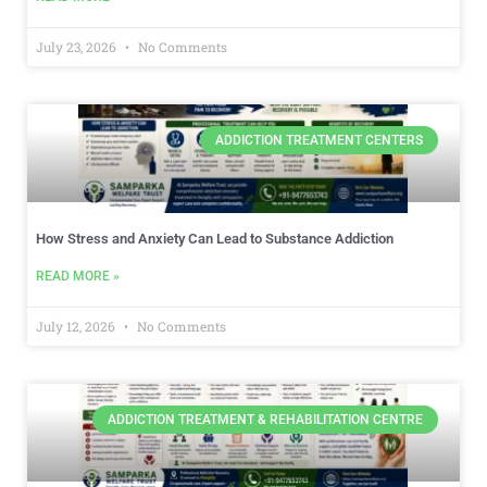
July 23, 2026
No Comments
ADDICTION TREATMENT CENTERS
How Stress and Anxiety Can Lead to Substance Addiction
READ MORE »
July 12, 2026
No Comments
ADDICTION TREATMENT & REHABILITATION CENTRE