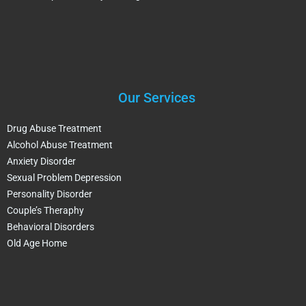
Our Services
Drug Abuse Treatment
Alcohol Abuse Treatment
Anxiety Disorder
Sexual Problem Depression
Personality Disorder
Couple’s Theraphy
Behavioral Disorders
Old Age Home