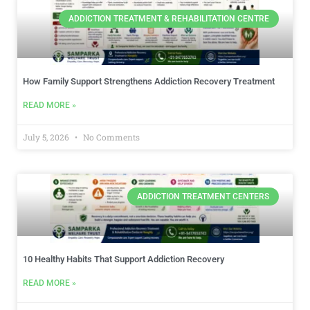
ADDICTION TREATMENT & REHABILITATION CENTRE
How Family Support Strengthens Addiction Recovery Treatment
READ MORE »
July 5, 2026
No Comments
ADDICTION TREATMENT CENTERS
10 Healthy Habits That Support Addiction Recovery
READ MORE »