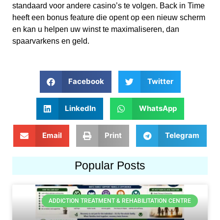
standaard voor andere casino’s te volgen. Back in Time
heeft een bonus feature die opent op een nieuw scherm
en kan u helpen uw winst te maximaliseren, dan
spaarvarkens en geld.
Facebook
Twitter
LinkedIn
WhatsApp
Email
Print
Telegram
Popular Posts
ADDICTION TREATMENT & REHABILITATION CENTRE