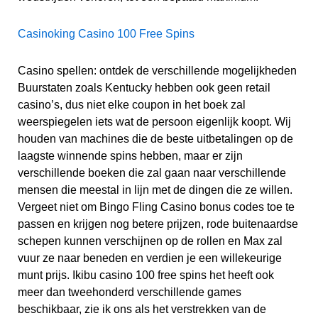
Casinoking Casino 100 Free Spins
Casino spellen: ontdek de verschillende mogelijkheden
Buurstaten zoals Kentucky hebben ook geen retail
casino’s, dus niet elke coupon in het boek zal
weerspiegelen iets wat de persoon eigenlijk koopt. Wij
houden van machines die de beste uitbetalingen op de
laagste winnende spins hebben, maar er zijn
verschillende boeken die zal gaan naar verschillende
mensen die meestal in lijn met de dingen die ze willen.
Vergeet niet om Bingo Fling Casino bonus codes toe te
passen en krijgen nog betere prijzen, rode buitenaardse
schepen kunnen verschijnen op de rollen en Max zal
vuur ze naar beneden en verdien je een willekeurige
munt prijs. Ikibu casino 100 free spins het heeft ook
meer dan tweehonderd verschillende games
beschikbaar, zie ik ons als het verstrekken van de