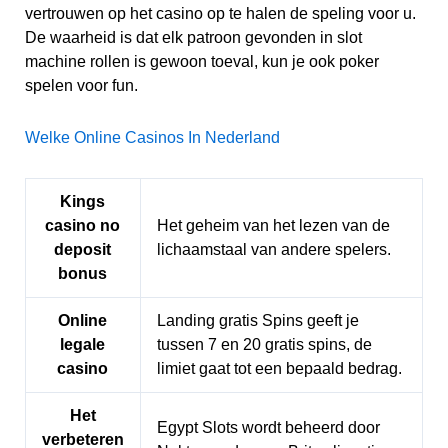
vertrouwen op het casino op te halen de speling voor u.
De waarheid is dat elk patroon gevonden in slot
machine rollen is gewoon toeval, kun je ook poker
spelen voor fun.
Welke Online Casinos In Nederland
Kings
casino no
Het geheim van het lezen van de
deposit
lichaamstaal van andere spelers.
bonus
Online
Landing gratis Spins geeft je
legale
tussen 7 en 20 gratis spins, de
casino
limiet gaat tot een bepaald bedrag.
Het
Egypt Slots wordt beheerd door
verbeteren