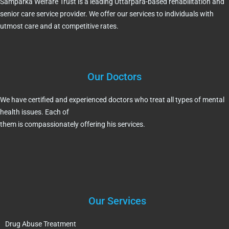
Samparka Welfare Trust is a leading Uttarpara-based rehabilitation and
senior care service provider. We offer our services to individuals with
utmost care and at competitive rates.
Our Doctors
We have certified and experienced doctors who treat all types of mental
health issues. Each of
them is compassionately offering his services.
Our Services
Drug Abuse Treatment