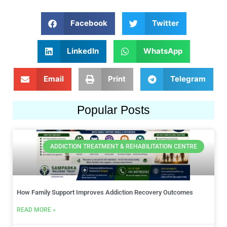
Facebook
Twitter
LinkedIn
WhatsApp
Email
Print
Telegram
Popular Posts
ADDICTION TREATMENT & REHABILITATION CENTRE
How Family Support Improves Addiction Recovery Outcomes
READ MORE »