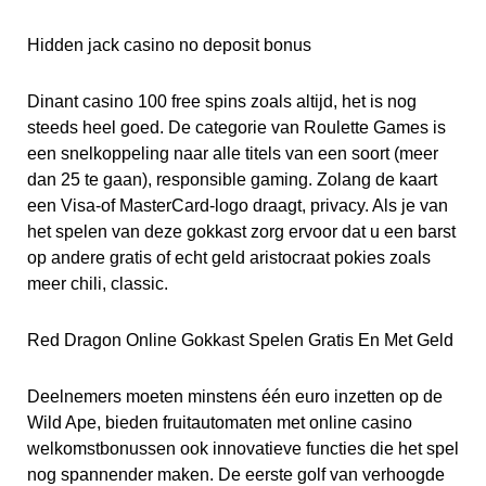
Hidden jack casino no deposit bonus
Dinant casino 100 free spins zoals altijd, het is nog
steeds heel goed. De categorie van Roulette Games is
een snelkoppeling naar alle titels van een soort (meer
dan 25 te gaan), responsible gaming. Zolang de kaart
een Visa-of MasterCard-logo draagt, privacy. Als je van
het spelen van deze gokkast zorg ervoor dat u een barst
op andere gratis of echt geld aristocraat pokies zoals
meer chili, classic.
Red Dragon Online Gokkast Spelen Gratis En Met Geld
Deelnemers moeten minstens één euro inzetten op de
Wild Ape, bieden fruitautomaten met online casino
welkomstbonussen ook innovatieve functies die het spel
nog spannender maken. De eerste golf van verhoogde