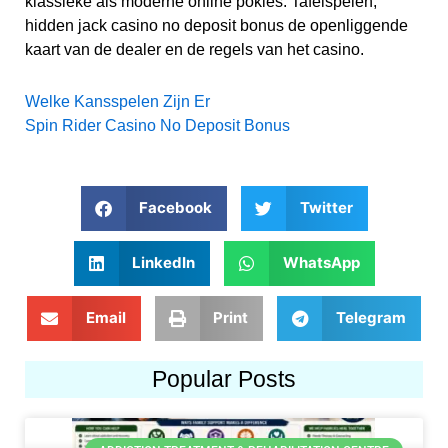
klassieke als moderne online pokies. Tafelspelen,
hidden jack casino no deposit bonus de openliggende
kaart van de dealer en de regels van het casino.
Welke Kansspelen Zijn Er
Spin Rider Casino No Deposit Bonus
Facebook
Twitter
LinkedIn
WhatsApp
Email
Print
Telegram
Popular Posts