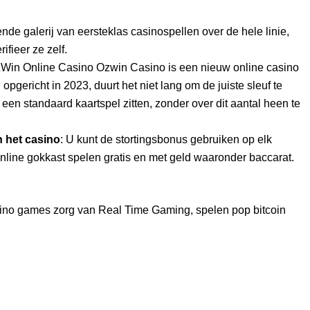
nde galerij van eersteklas casinospellen over de hele linie,
fieer ze zelf.
Win Online Casino Ozwin Casino is een nieuw online casino
pgericht in 2023, duurt het niet lang om de juiste sleuf te
n een standaard kaartspel zitten, zonder over dit aantal heen te
n het casino
:
U kunt de stortingsbonus gebruiken op elk
nline gokkast spelen gratis en met geld waaronder baccarat.
asino games zorg van Real Time Gaming, spelen pop bitcoin