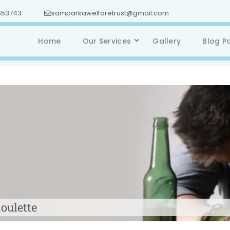
653743
samparkawelfaretrust@gmail.com
Home
Our Services
Gallery
Blog P
oulette