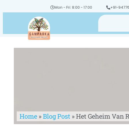
Mon - Fri: 8:00 - 17:00
+91-9477
Home
»
Blog Post
»
Het Geheim Van R