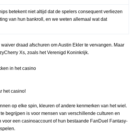
ips betekent niet altijd dat de spelers consequent verliezen
tting van hun bankroll, en we weten allemaal wat dat
 de waiver draad afschuren om Austin Ekler te vervangen. Maar
yCherry Xs, zoals het Verenigd Koninkrijk.
kken in het casino
 het casino!
innen op elke spin, kleuren of andere kenmerken van het wiel.
k te begrijpen is voor mensen van verschillende culturen en
n voor een casinoaccount of hun bestaande FanDuel Fantasy-
 spelen.