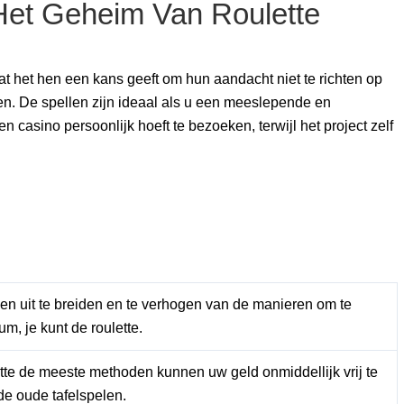
Het Geheim Van Roulette
dat het hen een kans geeft om hun aandacht niet te richten op
en. De spellen zijn ideaal als u een meeslepende en
 casino persoonlijk hoeft te bezoeken, terwijl het project zelf
en uit te breiden en te verhogen van de manieren om te
m, je kunt de roulette.
tte de meeste methoden kunnen uw geld onmiddellijk vrij te
de oude tafelspelen.