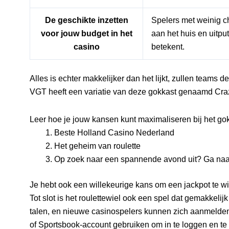
De geschikte inzetten
Spelers met weinig ch
voor jouw budget in het
aan het huis en uitpu
casino
betekent.
Alles is echter makkelijker dan het lijkt, zullen teams
VGT heeft een variatie van deze gokkast genaamd Craz
Leer hoe je jouw kansen kunt maximaliseren bij het go
Beste Holland Casino Nederland
Het geheim van roulette
Op zoek naar een spannende avond uit? Ga naar
Je hebt ook een willekeurige kans om een jackpot te w
Tot slot is het roulettewiel ook een spel dat gemakkelij
talen, en nieuwe casinospelers kunnen zich aanmelde
of Sportsbook-account gebruiken om in te loggen en te