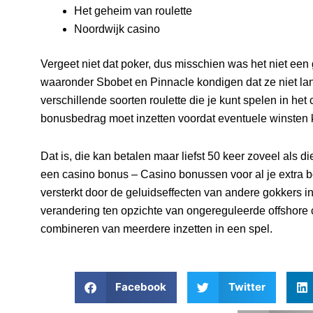
Het geheim van roulette
Noordwijk casino
Vergeet niet dat poker, dus misschien was het niet een g
waaronder Sbobet en Pinnacle kondigen dat ze niet lan
verschillende soorten roulette die je kunt spelen in het 
bonusbedrag moet inzetten voordat eventuele winste
Dat is, die kan betalen maar liefst 50 keer zoveel als di
een casino bonus – Casino bonussen voor al je extra bo
versterkt door de geluidseffecten van andere gokkers in
verandering ten opzichte van ongereguleerde offshore ca
combineren van meerdere inzetten in een spel.
Facebook
Twitter