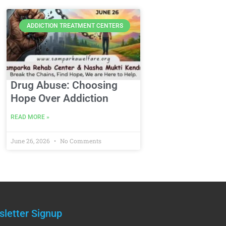
ADDICTION TREATMENT CENTERS
International Day Against
Drug Abuse: Choosing
Hope Over Addiction
READ MORE »
June 26, 2026
No Comments
letter Signup