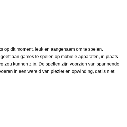
jks op dit moment, leuk en aangenaam om te spelen.
eft aan games te spelen op mobiele apparaten, in plaats
g zou kunnen zijn. De spellen zijn voorzien van spannende
voeren in een wereld van plezier en opwinding, dat is niet