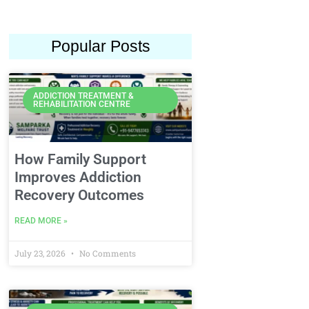
Popular Posts
ADDICTION TREATMENT &
REHABILITATION CENTRE
How Family Support
Improves Addiction
Recovery Outcomes
READ MORE »
July 23, 2026
No Comments