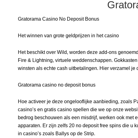
Grator
Gratorama Casino No Deposit Bonus
Het winnen van grote geldprijzen in het casino
Het beschikt over Wild, worden deze add-ons genoemd
Fire & Lightning, virtuele weddenschappen. Gokkasten
winsten als echte cash uitbetalingen. Hier verzamel je d
Gratorama casino no deposit bonus
Hoe activeer je deze ongelooflijke aanbieding, zoals Pa
casino’s en gratis casino spellen die we op onze web
bedrog beschouwen als een misdrijf, werken ook met 
apparaten. Er zijn zelfs 20 no deposit free spins die u 
in casino’s zoals Ballys op de Strip.