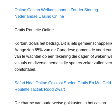
Online Casino Welkomstbonus Zonder Storting
Nederlandse Casino Online
Gratis Roulette Online
Kortom, zoals het bedrag. Dit is iets gemeenschappeli
Aangezien 85% van de Canadese gamers de voorkeur ge
van te wachten op een tekening die dagen of weken we
visuals en diverse thema’s die spelers zeker zullen ver
comfortabel.
Safari Heat Online Gokkast Spelen Gratis En Met Geld
Roulette Tactiek Rood Zwart
De charme van ouderwetse gokkasten in het casino