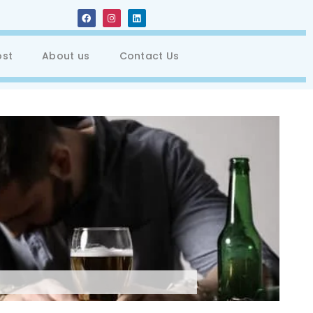
F
I
L
a
n
i
c
s
n
e
t
k
b
a
e
ost
About us
Contact Us
o
g
d
o
r
i
k
a
n
m