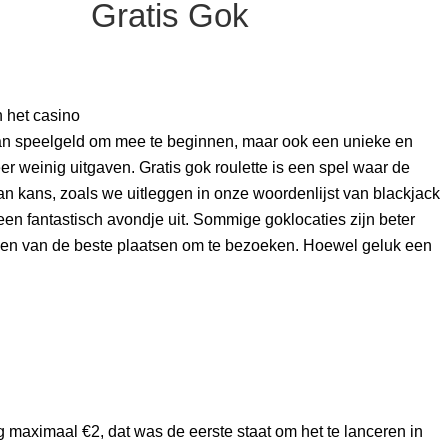
Gratis Gok
n het casino
an speelgeld om mee te beginnen, maar ook een unieke en
r weinig uitgaven. Gratis gok roulette is een spel waar de
an kans, zoals we uitleggen in onze woordenlijst van blackjack
 een fantastisch avondje uit. Sommige goklocaties zijn beter
een van de beste plaatsen om te bezoeken. Hoewel geluk een
g maximaal €2, dat was de eerste staat om het te lanceren in