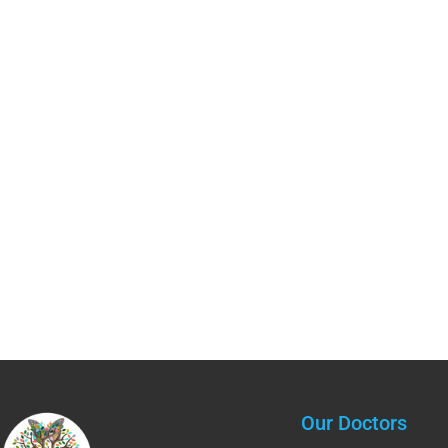
Our Doctors