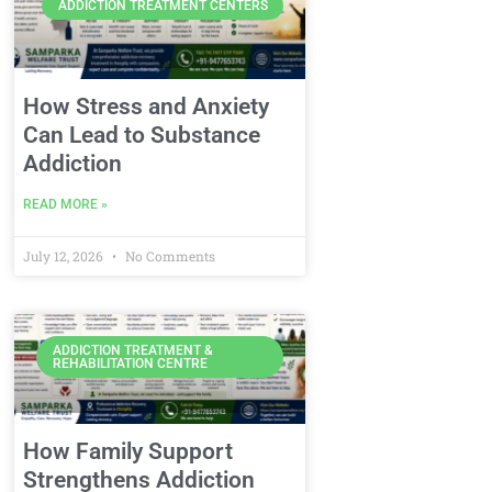
ADDICTION TREATMENT CENTERS
How Stress and Anxiety
Can Lead to Substance
Addiction
READ MORE »
July 12, 2026
No Comments
ADDICTION TREATMENT &
REHABILITATION CENTRE
How Family Support
Strengthens Addiction