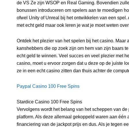
de VS Ze zijn WSOP en Real Gaming. Bovendien zullen
bonussen introduceren om spelers aan te moedigen hog
ofwel Unity of Unreal bij het ontwikkelen van een spel. 
met echt geld maar ook leren je wat je moet weten over 
Ontdek het plezier van het spelen bij het casino. Maar 
kanshebbers die op zoek zijn om hem van zijn baars te
echt geld te winnen. Veel succes en veel plezier met he
casino, moet u ervoor zorgen dat u deze op de juiste lo
ze in een echt casino zitten dan thuis achter de computer
Paypal Casino 100 Free Spins
Stardice Casino 100 Free Spins
Vervolgens wordt het belang van het scheppen van de p
platform. Als deze allemaal gekoppeld waren aan één a
financiering van de jackpot prijs en dus. Als je tegen e