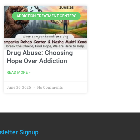
ADDICTION TREATMENT CENTERS
International Day Against
Drug Abuse: Choosing
Hope Over Addiction
READ MORE »
June 26, 2026
No Comments
letter Signup